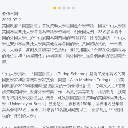
發佈日期:
2023-07-21
英國政府「圖靈計畫」首次資助大學組團赴台學華語，國立中山大學獲
英國布里斯托大學首選為華語學習場域，創全國先例。28名參與遊學
團的外國大學生於中山展開為期四周的華語課程，除導覽參訪，中山大
學也安排布里斯托大學與其他世界各國的學生共同體驗風帆、一日農
夫、太極拳、篆刻及畫糖等特色活動，並特別開設「台灣在亞洲與世界
的地位」和「兩岸關係」兩場講座，讓外國學生從各個面向深度認識台
灣。
中山大學指出，「圖靈計畫」（Turing Scheme）是為了紀念著名的英
國數學家和計算機科學家艾倫．圖靈（Alan Mathison Turing），由英
國政府於2020年脫離歐盟後設立的一項全球性計畫，每年投入近1億英
鎊資助英國學生至海外學習與工作，為支持高等教育、延續教育、技職
教育培訓及學校計畫提供機會。此次獲圖靈計畫資助的英國布里斯托大
學（University of Bristol）歷史悠久，創校近150年，世界排名歷年最
高為全球28名，至今共計培育13名諾貝爾獎得主，被譽為是「中產階
級的牛津劍橋大學」。
中山大學國際處表示，本次華語遊學團7月初到訪中山大學，為期四周