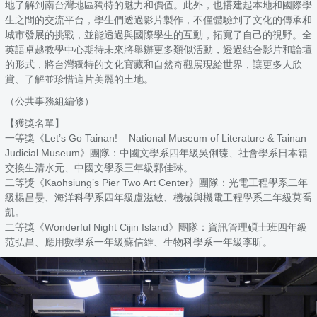
地了解到南台灣地區獨特的魅力和價值。此外，也搭建起本地和國際學
生之間的交流平台，學生們透過影片製作，不僅體驗到了文化的傳承和
城市發展的挑戰，並能透過與國際學生的互動，拓寬了自己的視野。全
英語卓越教學中心期待未來將舉辦更多類似活動，透過結合影片和論壇
的形式，將台灣獨特的文化寶藏和自然奇觀展現給世界，讓更多人欣
賞、了解並珍惜這片美麗的土地。
（公共事務組編修）
【獲獎名單】
一等獎《Let’s Go Tainan! – National Museum of Literature & Tainan
Judicial Museum》團隊：中國文學系四年級吳俐臻、社會學系日本籍
交換生清水元、中國文學系三年級郭佳琳。
二等獎《Kaohsiung’s Pier Two Art Center》團隊：光電工程學系二年
級楊昌旻、海洋科學系四年級盧滋敏、機械與機電工程學系二年級莫喬
凱。
二等獎《Wonderful Night Cijin Island》團隊：資訊管理碩士班四年級
范弘昌、應用數學系一年級蘇信維、生物科學系一年級李昕。