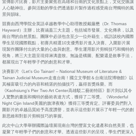
宣傳影片比賽，影片主要聚焦在高雄和台南的文化景點上，文化交匯讓
人心馳神往。參與活動的學生們透過影片製作過程感受南台灣獨特的風
景與韻味。
競賽由西灣學院全英語卓越教學中心助理教授戴藤懋（Dr. Thomas
Hayward）主辦，比賽涵蓋三大主題，包括城市發展、文化傳承，以及
南台灣的自然景點。團隊中必須包含至少一位外籍生，或訪談校內國際
學生呈現國際觀點，初賽共精選10支優秀影片進入決賽。入圍影片展
現製作團隊付出的大量的心血與創意。學生運用影片剪輯技巧和獨特的
視角，將三大主題呈現得淋漓盡致。無論是構圖、配樂還是敘事手法，
都展現出了年輕學子們的創意和才華。
決賽影片《Let’s Go Tainan! – National Museum of Literature &
Tainan Judicial Museum走進台南！國立文學館＆台南法院博物館》以
其極富吸引力的內容和精湛的拍攝技巧，贏得首獎殊榮。而
《Kaohsiung’s Pier Two Art Center高雄駁二藝術特區》影片則以其令
人驚艷的畫面和獨特的藝術表達方式，獲得了二等獎。《Wonderful
Night Cijin Island美麗的旗津夜晚》獲得三等獎肯定。評審委員們對入
圍影片的卓越品質給予高度讚譽，並表示這些影片展示了年輕一代的創
新思維和對影片剪輯技巧的掌握。
此次中山大學舉辦國際論壇展現南台灣的豐富文化遺產和自然美景，也
凝聚了年輕學子們的創意和才華。透過這些影片的呈現，學生們更深入