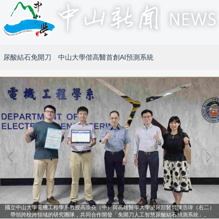
尿酸結石免開刀 中山大學偕高醫首創AI預測系統
國立中山大學電機工程學系教授高崇堯（中）與高雄醫學大學泌尿部醫師陳浩瑋（右二）
帶領跨校跨領域的研究團隊，共同合作開發「免開刀人工智慧尿酸結石預測系統」。