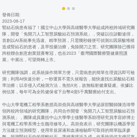
發佈日期:
2023-08-17
腎結石病患有福了！國立中山大學與高雄醫學大學組成跨校跨域研究團
隊，開發「免開刀人工智慧尿酸結石預測系統」，突破以往診斷途徑，
首創以AI系統事先迅速、精準預測，只需幾秒鐘便可偵測出因尿酸堆積
造成腎結石的患者，及早投藥治療，免除開刀之苦。研究團隊除已獲得
跨校聯合創意創業競賽奪冠，也在2023「臺灣國際醫療暨健康照護
展」中展出，可望商轉上市。
研究團隊強調，此系統操作簡單方便，只需病患的簡單生理資訊即可檢
測；利用AI快速分析，一秒運算不需久候報告，能快速找出尿酸結石精
準治療；以非侵入式檢測方法，免拍X光，故無輻射健康疑慮。依據比
例估算，每年可為全民健保省下台幣4億5千萬醫療給付支出。
中山大學電機工程學系教授高崇堯與高雄醫學大學泌尿部醫師陳浩瑋帶
領跨校跨領域的研究團隊，共同合作開發「免開刀人工智慧尿酸結石預
測系統」，團隊成員囊括中山大學學士後醫學系助理研究員李容婷博士
與電機工程學系博士生魏培修等人。高崇堯表示，研究團隊以機器學習
方法建立預測模型，使用常規尿液和血液檢驗即可取得的簡單臨床參
數，預測腎結石中的尿酸結石，準確率接近九成。此系統提供方便可靠