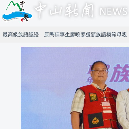
最高級族語認證 原民碩專生廖曉雯獲頒族語模範母親