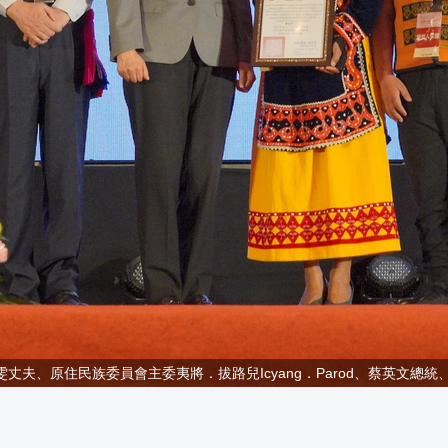
、原住民族委員會主委夷將．拔路兒Icyang．Parod、蔡英文總統、廖曉雯