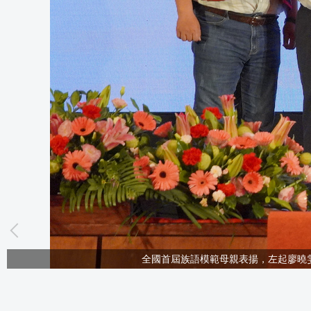
全國首屆族語模範母親表揚，左起廖曉雯丈夫