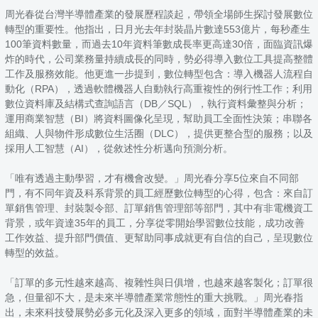
周光春從台灣半導體產業的發展歷程談起，帶領全場師生探討發展數位
轉型的重要性。他指出，日月光去年封裝晶片數達553億片，每秒產生
100筆資料數量，而過去10年資料筆數成長率更高達30倍，面臨資訊爆
炸的時代，公司業務量持續成長的同時，勢必得導入數位工具提高整體
工作及服務效能。他更進一步提到，數位轉型包含：導入機器人流程自
動化（RPA），透過軟體機器人自動執行高重複性的例行性工作；利用
數位資料庫及結構式查詢語言（DB／SQL），執行資料彙整與分析；
運用商業智慧（BI）將資料圖像化呈現，幫助員工全面性決策；串聯各
組織、人與物件形成數位生活圈（DLC），提供更整合型的服務；以及
採用人工智慧（AI），從敘述性分析邁向預測分析。
「唯有透過主動學習，才有機會改變。」周光春分享5位來自不同部
門，有不同年資及科系背景的員工經歷數位轉型的心得，包含：來自訂
單銷售管理、封裝製令部、訂單銷售管理部等部門，其中有非電機資工
背景，或年資達35年的員工，分享從零開始學習數位技能，成功改善
工作效益、提升部門價值、更幫助同事成就更有自信的自己，呈現數位
轉型的效益。
「訂單的多元性越來越高、複雜性與日俱增，也越來越客製化；訂單很
急，但量卻不大，是未來半導體產業常態性的重大挑戰。」周光春指
出，未來科技發展勢必多元化及深入更多的領域，面對半導體產業的未