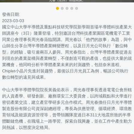
發佈日期:
2023-03-03
國立中山大學半導體及重點科技研究學院新學期首場半導體科技產業大
師講座今（3日）隆重登場，特別邀請台灣科技產業園區電機電子工業
同業公會理事長周光春蒞臨開講。周光春以「他們的故事」為題，與中
山師生分享台灣半導體產業轉變歷程，以及日月光公司執行「數位轉
型」的經驗，吸引逾兩百人參與。周光春指出，台灣半導體產業從過去
到現在的產業架構與產業轉型，不僅創造可觀的產值，也提供大量的就
業機會，他同時分析半導體產業未來的封測趨勢，包括奈米進程、
Chiplet小晶片先進封裝趨勢，最後以日月光員工為例，暢談公司執行
數位轉型的遠見與成果。
中山大學半導體學院院長黃義佑表示，周光春理事長透過電電公會所轄
的人資產學、研發創新、廠務環安三大委員會，以跨域觀點和大學進行
密切產業交流，建立產官學研多元合作模式。周光春擔任日月光半導體
製造股份有限公司資深副總經理，專長為供應管理、循環經濟、環境教
育領域及能源資源管理等，曾帶領團隊度過日本311大地震所致的半導
體斷鏈危機，在職場上一路學習、探索自我興趣，並在工作中產生動力
與熱誠，以態度決定格局。