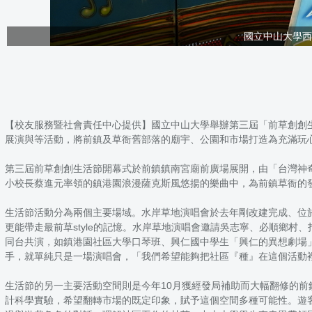
國立中山大學西
【校友服務暨社會責任中心提供】國立中山大學舉辦第三屆「前草創創
展演與等活動，將前鎮及草衙舊部落的廟宇、公園和市場打造為充滿玩
第三屆前草創創生活節開幕式於前鎮鎮南宮廟前廣場展開，由「台灣神
小校長蔡進元率領的鎮港園浪漫薩克斯風悠揚的樂曲中，為前鎮草衙的
生活節活動分為兩個主要場域。水岸草地演唱會於去年剛改建完成、位
更能帶走最前草style的記憶。水岸草地演唱會邀請吳志寧、必順鄉
同台共演，如鎮港園社區大學口琴班、興仁國中學生「興仁的異想劇場
手，就單純只是一場演唱會，「我們希望能夠把社區『種』在這個活動
生活節的另一主要活動空間則是今年10月獲經發局補助而大幅翻修的前
計科學實驗，希望翻轉市場的既定印象，賦予這個空間多種可能性。遊客