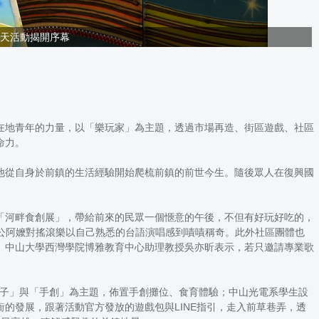
天活動揭開序幕
在地青年的力量，以「樂玩家」為主題，透過市場再造、街區遊戲、社區
命力。
他從自身於前鎮的生活經驗開始爬梳前鎮的前世今生。隨後眾人在復興國
「河畔食創展」，帶給前來的民眾一個愜意的午後，不但有好玩好吃的，
阿公阿嬤對搖滾樂以自己熟悉的台語演唱感到嘖嘖稱奇。此外社區團體也
、中山大學西灣學院博雅教育中心助理教授吳亦昕表示，若只邀請專業歌
親子」與「手創」為主題，佈置手創攤位、食育體驗；中山光電系學生設
的發展，跟著活動官方發放的遊戲包與LINE指引，走入前草巷弄，透