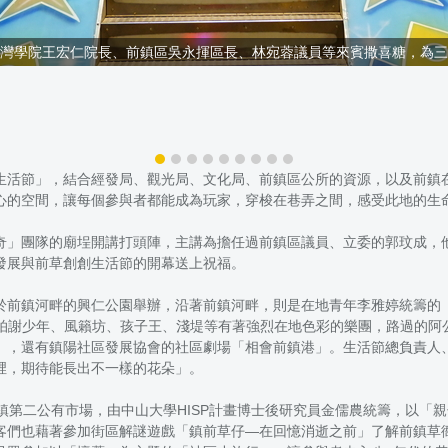
灣學院王宏仁院長、前鎮區吳永揮區長、林宛蓉議員等來賓撒喜糖，為三
生活節」，結合經發局、觀光局、文化局、前鎮區公所的資源，以及前鎮
心的空間，讓每個參與者都能成為玩家，穿梭在巷弄之間，感受此地的生
奇」團隊的廟埕開講打頭陣，主講為擔任過前鎮區議員、立委的郭玟成，
發展與前草創創生活節的開幕送上祝福。
於前鎮河畔的興仁公園舉辦，沿著前鎮河畔，則是在地青年李雅婷統籌的
村、拍謝少年、風籟坊、孩子王、淺堤等有著強烈在地色彩的樂團，路過的
」，還有鎮陽社區發展協會的社區劇場「相會前鎮港」。生活節總負責人
裡，期待能長出不一樣的花朵」。
鎮第二公有市場，由中山大學HISP計畫博士後研究員金儒農統籌，以「
們也藉著參加街區解謎遊戲「鎮前草仔—在回憶消逝之前」了解前鎮草衙