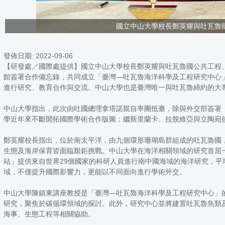
國立中山大學校長鄭英耀與吐瓦魯
發佈日期:
2022-09-06
【研發處／國際處提供】國立中山大學校長鄭英耀與吐瓦魯國公共工程、基礎建設
館簽署合作備忘錄，共同成立「臺灣—吐瓦魯海洋科學及工程研究中心」（Taiwan an
進行研究、教育合作與交流。中山大學也是臺灣唯一與吐瓦魯締約的大
中山大學指出，此次由吐國總理拿塔諾親自率團抵臺，除與外交部簽署
學近年來不斷開拓國際學術合作版圖；繼斯里蘭卡、拉脫維亞與立陶宛
鄭英耀校長指出，位於南太平洋，由九個環形珊瑚島群組成的吐瓦魯國
生態及海岸保育皆面臨艱鉅挑戰。中山大學在海洋相關領域的研究首屈
站」提供來自世界29個國家的科研人員進行南中國海域的海洋研究，平
域，不僅提升國際影響力，更能以不同面向進行學術外交。
中山大學陳鎮東講座教授是「臺灣—吐瓦魯海洋科學及工程研究中心」
研究，聚焦於碳循環領域的探討。此外，研究中心並將建置吐瓦魯魚類
海事、生態工程等相關協助。