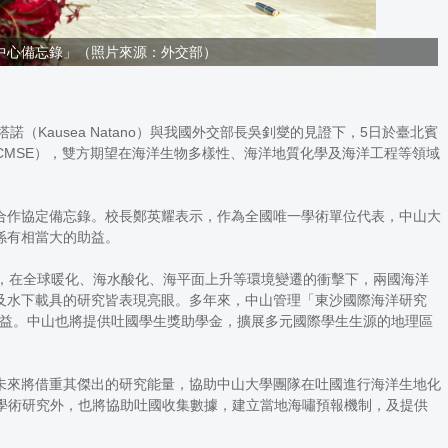
中心備忘錄」（照片來源：外交部）
諾（Kausea Natano）與我國外交部長吳釗燮的見證下，5日於臺北賓
eering, TTCMSE），雙方期望在海洋生物多樣性、海洋地質化學及海洋工程等領域
合作協定備忘錄。校長鄭英耀表示，作為全國唯一學術單位代表，中山大
係有相當大的助益。
，在全球暖化、海水酸化、海平面上升等環境變遷的衝擊下，兩國海洋
及水下載具的研究皆表現亮眼。多年來，中山管理「東沙國際海洋研究
助益。中山也將提供吐國學生獎助學金，擴展多元國際學生生源的地理區
未來將借重其傑出的研究能量，協助中山大學團隊在吐國進行海洋生地化
學術研究外，也將協助吐國收集數據，建立當地海嘯預報機制，及提供