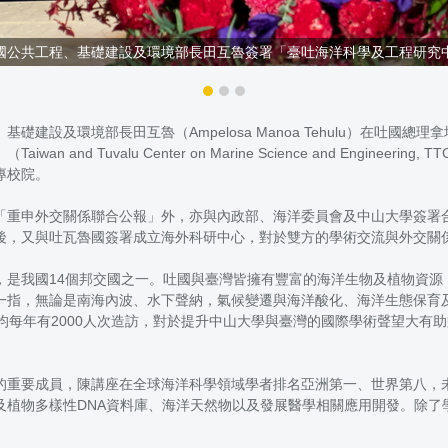
國公共工程、基礎建設及環境部長田互魯簽署「臺吐海洋科學及工程研究
及環境部長田互魯（Ampelosa Manoa Tehulu）在吐國總理拿塔
d Tuvalu Center on Marine Science and Engin
專校院。
「重申外交關係聯合公報」外，亦與內政部、海洋委員會及中山大學簽署
後，又與吐瓦魯國簽署成立海外科研中心，對於雙方的學術交流與外交關
，是我國14個邦交國之一。吐國與臺灣皆擁有豐富的海洋生物及植物資源
一指，無論是南海內波、水下聲納，氣候變遷與海洋酸化、海洋生態保育
均每年有2000人次造訪，對於提升中山大學與臺灣的國際學術聲望大有
的重要成員，陳講座在全球海洋科學領域學者排名亞洲第一、世界第八，
及植物多樣性DNA資料庫、海洋天然物以及發展醫學相關應用開發。除了