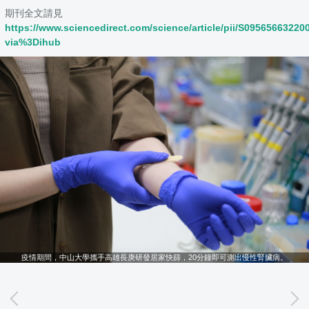
期刊全文請見
https://www.sciencedirect.com/science/article/pii/S0956566322
via%3Dihub
疫情期間，中山大學攜手高雄長庚研發居家快篩，20分鐘即可測出慢性腎臟病。