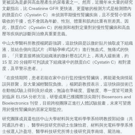
更被認為是參與高血壓產生的尿毒素之一。然而，近幾年來大量的研究
文獻指出，比 Creatinine GFR 更快速、更靈敏的檢測方式是檢測體內
的胱蛋白C（Cystatin C） 來偵測早期慢性腎臟疾病，且不受腎小管再
吸收的干擾，也不會因為年齡、性別、體重和肌肉比重有所差異。因
此，胱蛋白C（Cystatin C）的檢測和相對定量對於慢性腎臟病和高血
壓等疾病的診斷與治療具重要意義。
中山大學醫科所教授楊閎蔚強調，這款快篩是以微針貼片抽取皮下組織
液，並結合側向流試片（即驗孕棒式試片）進行無血式、無痛式的快
篩，「只要直接將抽完組織液的微針壓在試片上，再滴入緩衝液，約
15 至 20 分鐘即可判讀皮下組織液中的胱蛋白C（Cystatin C）相對濃
度，及早警示患者。」
「在疫情期間，患者若能在家中自行監控慢性腎臟病，將能避免病情延
誤與群聚，並大量減輕醫院負擔。」楊閎蔚教授表示，這項快篩技術已
在動物試驗上得到良好成效，無論在準確度、靈敏度、專一度皆可媲美
於臨床 ELISA 分析方法，研發成果已獲國際頂尖期刊 Biosensors and
Bioelectronics 刊登，目前跨校團隊正進行人體試驗規畫，未來可望應
用於慢性腎臟病的居家定期監控。
研究團隊成員還包括中山大學材料與光電科學學系特聘教授郭紹偉（共
同通訊作者）、醫學科技研究所碩士生陳怡君、材料與光電科學學系博
士候選人許盈培、醫學科技研究所博士後研究員李南熺、龎浩翰。