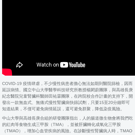
COVID-19 疫情肆虐，不少慢性病患者擔心無法如期到醫院篩檢，因而
延誤病情。國立中山大學醫學科技研究所教授楊閎蔚團隊，與高雄長庚
紀念醫院兒童腎臟科醫師田祐霖團隊，在跨院校合作計畫的支持下，開
發出一款無血式、無痛式慢性腎臟病快篩試劑，只要15至20分鐘即可
知道結果，不僅可避免病情延誤，還可避免群聚，降低染疫風險。
中山大學與高雄長庚合組的研發團隊指出，人的腸道微生物會將我們吃
的紅肉等食物生成三甲胺（TMA），並被肝臟轉化成氧化三甲胺
（TMAO），增加心血管疾病的風險。在診斷慢性腎臟病人時，TMAO