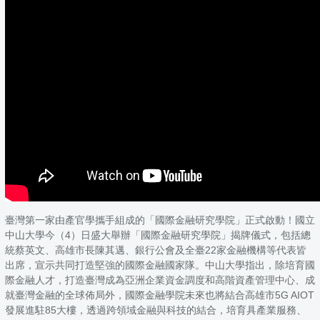
臺灣第一家由產官學攜手組成的「國際金融研究學院」正式啟動！國立
中山大學今（4）日盛大舉辦「國際金融研究學院」揭牌儀式，包括總
統蔡英文、高雄市長陳其邁、銀行公會及全臺22家金融機構等代表皆
出席，宣示共同打造堅強的國際金融國家隊。中山大學指出，除培育國
際金融人才，打造臺灣成為亞洲企業資金調度和高階資產管理中心、成
就臺灣金融的全球佈局外，國際金融學院未來也將結合高雄市5G AIOT
發展進駐85大樓，透過跨領域金融與科技的結合，培育具產業服務、