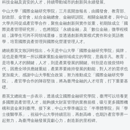
科技金融及資安的人才，持續帶動城市的創新與永續發展。
中山大學「國際金融研究學院」三月底開放報名，由國發會、教育部、
財政部、金管會，結合金融總會、金融研訓院、相關金融業者，與中山
大學共同促成產官學合作，聚焦金融創新與實作並重，初期除成立「國
際資產管理研究所」，也將開設「永續金融」及「數位金融」微學程模
組，讓學生可跨不同領域選修，並透過創新商業模式實作和全英語教
學，培育國際資產管理與國際化營運管理人才。
總統蔡英文致詞時指出，今天是中山大學「國際金融研究學院」揭牌，
這也是臺灣第一所以國家重點金融領域成立的學院，意義非凡。教育，
是培養人才的關鍵，人才，則是產業發展的關鍵。特別是在後疫情時
代，因應全球供應鏈重組，產業界要維持發展的動能，對人才的需求也
更加龐大。感謝中山大學配合政策，努力推動成立「國際金融研究學
院」，產官學合作的陣容堅強，將為臺灣金融的人才培育，打下重要基
礎。
蔡英文總統進一步表示，透過成立國際金融研究學院，臺灣可以培養更
多國際資產管理人才，能夠擴大財富管理的業務規模，吸引更多國際機
構和資金來到臺灣。接下來，中山大學準備設立「半導體學院」與「學
士後醫學系」，祝福中山大學持續茁壯，再創高峰，也期許產官學界一
起努力，為臺灣金融發展貢獻心力，創造新的里程碑。