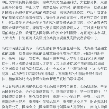
中山大學校長鄭英耀強調，除專業能力如金融科技、大數據分析、永續
金融等的養成，中山大學「國際金融研究學院」的主要特色，就是延攬
具國際金融機構實務經驗的國際師資，採英語授課模式，並設計貫穿兩
年的商業模式創新實作課程，讓學生透過個案實作，摸索與定義企業痛
點，解決產業界與金融業界所面臨的商業模式創新問題。相信未來透過
國際金融研究學院，能培育出更多國際資產管理人才，可以擴大財富管
理的業務規模，吸引更多國際機構和資金來到臺灣，為臺灣資本市場注
入新活力，打造臺灣成為亞洲企業資金調度及高階資產管理中心。
高雄市長陳其邁表示，高雄是最有條件發展金融科技、成為臺灣金融之
都的城市，就像很多國家的金融重鎮都落在海洋城市，例如阿姆斯特
丹、倫敦、紐約、雪梨等。高雄不僅有中山大學與全臺22家金融機構
聯手，投入國際金融高階人才培育，加上高雄從10年前便開始陸續成
立不同產業主軸的新創基地，由中央成立的「亞灣新創園」也在去年底
開幕，成功吸引7家國際加速器進駐，蓄積港都的創新能量與創業精
神，相信高雄將成為發展金融創新應用實驗的最佳場域。
今日參與的金融機構包括臺灣金融服務業聯合總會、金融研訓院、中華
民國銀行公會、合作金庫商業銀行、華南商業銀行、第一商業銀行、兆
豐國際商業銀行、彰化商業銀行、臺灣中小企業銀行、臺灣土地銀行、
臺灣證券交易所、臺灣集中保管結算所、臺灣期貨交易所、財金資訊股
份有限公司、國泰金控（國泰世華銀行與國泰人壽保險）、南山人壽保