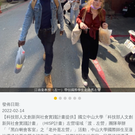
江德曼教授（左一）帶領國際學生走踏舊左營
發佈日期:
2022-02-14
【科技部人文創新與社會實踐計畫提供】國立中山大學「科技部人文創
新與社會實踐計畫」（HISP計畫）左營場域「渡．左營」團隊舉辦
「『黑白喇會客室』之『老外逛左營』」活動，中山大學國際師生至蓮