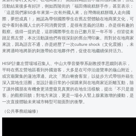
活動結束後多有好評，例如西陵街的「福田傳統糕餅手作」甚至表示：
「這是我們家60多年來第一次有外國人來，台灣傳統糕餅職人走向國
際，夢想成真！」她認為帶領國際學生在舊左營體驗在地商業文化，可
從中看到各國人士的不同消費習慣，是很有意義的活動，亦是很有趣的
觀察。值得一提的是，這群國際學生在台已數月至一年不等，但皆從未
踏足舊左營，本次活動讓他們有很深刻的舊台灣印象。而對於在地商家
來說，因為語言不通，亦是經歷了一次culture shock（文化震撼），未
來將適時地將新的刺激帶給在地夥伴們，促使在地繼續保持活力。
HISP計畫左營場域召集人、中山大學音樂學系副教授李思嫺則表示，
平時在舊左營地區看到外國遊客，大多是在可停泊遊覽車的龜山附近，
或宮廟聚集的蓮池潭邊。此次「黑白喇會客室」以徒步方式帶領外籍生
深入當地生活圈，並設計最日常的小採購來與在地商家近距離互動，除
了讓外國朋友有機會更清楚窺見真實的在地生活樣貌，提出「不只是遊
客」的觀察回饋；對地方來說，更是一場令人腎上腺素激增的擾動，是
一次直接體驗未來城市轉型可能面對的衝擊。
（公共事務組編修）