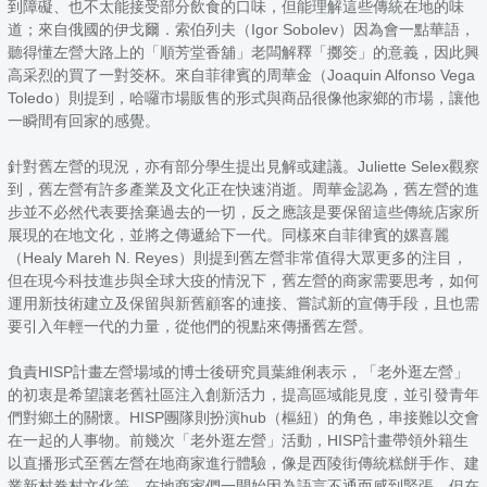
到障礙、也不太能接受部分飲食的口味，但能理解這些傳統在地的味
道；來自俄國的伊戈爾．索伯列夫（Igor Sobolev）因為會一點華語，
聽得懂左營大路上的「順芳堂香舖」老闆解釋「擲筊」的意義，因此興
高采烈的買了一對筊杯。來自菲律賓的周華金（Joaquin Alfonso Vega
Toledo）則提到，哈囉市場販售的形式與商品很像他家鄉的市場，讓他
一瞬間有回家的感覺。
針對舊左營的現況，亦有部分學生提出見解或建議。Juliette Selex觀察
到，舊左營有許多產業及文化正在快速消逝。周華金認為，舊左營的進
步並不必然代表要捨棄過去的一切，反之應該是要保留這些傳統店家所
展現的在地文化，並將之傳遞給下一代。同樣來自菲律賓的嫘喜麗
（Healy Mareh N. Reyes）則提到舊左營非常值得大眾更多的注目，
但在現今科技進步與全球大疫的情況下，舊左營的商家需要思考，如何
運用新技術建立及保留與新舊顧客的連接、嘗試新的宣傳手段，且也需
要引入年輕一代的力量，從他們的視點來傳播舊左營。
負責HISP計畫左營場域的博士後研究員葉維俐表示，「老外逛左營」
的初衷是希望讓老舊社區注入創新活力，提高區域能見度，並引發青年
們對鄉土的關懷。HISP團隊則扮演hub（樞紐）的角色，串接難以交會
在一起的人事物。前幾次「老外逛左營」活動，HISP計畫帶領外籍生
以直播形式至舊左營在地商家進行體驗，像是西陵街傳統糕餅手作、建
業新村眷村文化等。在地商家們一開始因為語言不通而感到緊張，但在