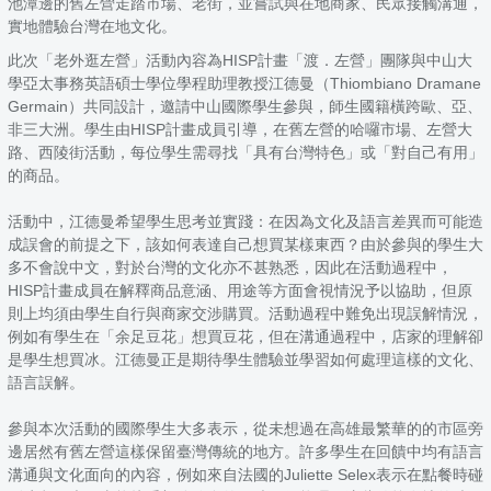
池潭邊的舊左營走踏市場、老街，並嘗試與在地商家、民眾接觸溝通，
實地體驗台灣在地文化。
此次「老外逛左營」活動內容為HISP計畫「渡．左營」團隊與中山大
學亞太事務英語碩士學位學程助理教授江德曼（Thiombiano Dramane
Germain）共同設計，邀請中山國際學生參與，師生國籍橫跨歐、亞、
非三大洲。學生由HISP計畫成員引導，在舊左營的哈囉市場、左營大
路、西陵街活動，每位學生需尋找「具有台灣特色」或「對自己有用」
的商品。
活動中，江德曼希望學生思考並實踐：在因為文化及語言差異而可能造
成誤會的前提之下，該如何表達自己想買某樣東西？由於參與的學生大
多不會說中文，對於台灣的文化亦不甚熟悉，因此在活動過程中，
HISP計畫成員在解釋商品意涵、用途等方面會視情況予以協助，但原
則上均須由學生自行與商家交涉購買。活動過程中難免出現誤解情況，
例如有學生在「余足豆花」想買豆花，但在溝通過程中，店家的理解卻
是學生想買冰。江德曼正是期待學生體驗並學習如何處理這樣的文化、
語言誤解。
參與本次活動的國際學生大多表示，從未想過在高雄最繁華的的市區旁
邊居然有舊左營這樣保留臺灣傳統的地方。許多學生在回饋中均有語言
溝通與文化面向的內容，例如來自法國的Juliette Selex表示在點餐時碰