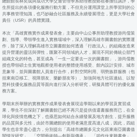
總館館長林奕成與成功大學交通管理學系助理教授鄭祖睿擔任講評，學
生所提出的各項優化服務行動方案，不但充分運用課堂上所學習到的公
共事務管理知識，也巧妙融合社區服務及永續發展理念，更是大學社會
責任（USR）的具體實踐。
本次「高雄實務實作成果發表會」主要由中山公事所助理教授游尚儒策
劃、指導、帶領學生進入實務場域中，深入理解高雄市圖書館的實際運
作，除了深入理解高雄市立圖書館如何透過「行政法人」的組織改造來
提升營運的靈活與彈性，匯聚不同領域的人才，展現不同於傳統公部門
組織文化的特色，甚至成為「一生一定要去一次的圖書館」，游尚儒教
授也帶領碩士生實地觀察使用者的整體使用感受、館內設計安排、城市
意象等，並與圖書館人員進行合作，針對空間利用、弱勢族群服務（包
括東南亞移工、視障朋友、樂齡朋友等）、加強與地方社區連結、以智
慧科技優化服務品質等面向進行深入分析研究，研擬具體可行的優化服
務方案。
學期末所舉辦的實務實作成果發表會展現這學期以來的學習及實習成
果，學生不但深刻了解圖書館已經不再只是提供借還書服務而已，在全
球化與疫情危機之下，也亟思如何結合永續發展及地方創生，提升服務
的品質與多元性，由於市圖總館的使用者滿意度高達八成，因此，四組
學生也非常盡心盡力，分別提出「高雄市總圖多元文化區東南亞圖書借
閱情況研究」、「空間藝術師—創新與傳承」、「咱作伙來聽書會」、