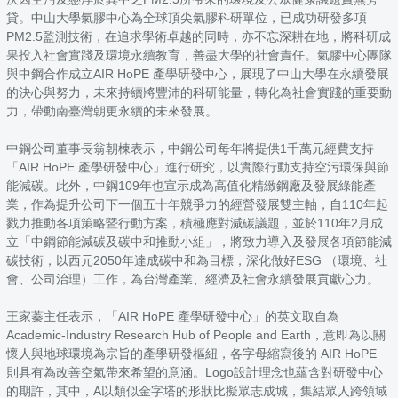
貸。中山大學氣膠中心為全球頂尖氣膠科研單位，已成功研發多項
PM2.5監測技術，在追求學術卓越的同時，亦不忘深耕在地，將科研成
果投入社會實踐及環境永續教育，善盡大學的社會責任。氣膠中心團隊
與中鋼合作成立AIR HoPE 產學研發中心，展現了中山大學在永續發展
的決心與努力，未來持續將豐沛的科研能量，轉化為社會實踐的重要動
力，帶動南臺灣朝更永續的未來發展。
中鋼公司董事長翁朝棟表示，中鋼公司每年將提供1千萬元經費支持
「AIR HoPE 產學研發中心」進行研究，以實際行動支持空污環保與節
能減碳。此外，中鋼109年也宣示成為高值化精緻鋼廠及發展綠能產
業，作為提升公司下一個五十年競爭力的經營發展雙主軸，自110年起
戮力推動各項策略暨行動方案，積極應對減碳議題，並於110年2月成
立「中鋼節能減碳及碳中和推動小組」，將致力導入及發展各項節能減
碳技術，以西元2050年達成碳中和為目標，深化做好ESG （環境、社
會、公司治理）工作，為台灣產業、經濟及社會永續發展貢獻心力。
王家蓁主任表示，「AIR HoPE 產學研發中心」的英文取自為
Academic-Industry Research Hub of People and Earth，意即為以關
懷人與地球環境為宗旨的產學研發樞紐，各字母縮寫後的 AIR HoPE
則具有為改善空氣帶來希望的意涵。Logo設計理念也蘊含對研發中心
的期許，其中，A以類似金字塔的形狀比擬眾志成城，集結眾人跨領域