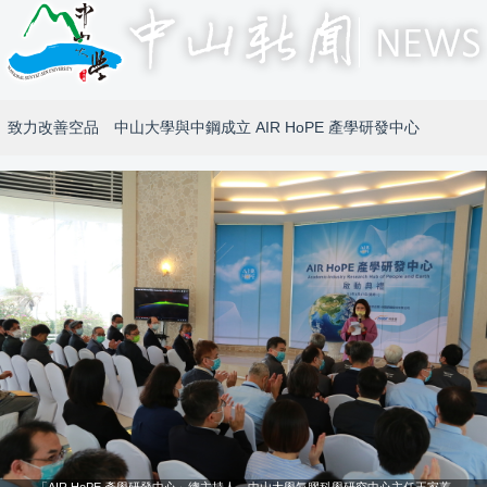
致力改善空品 中山大學與中鋼成立 AIR HoPE 產學研發中心
「AIR HoPE 產學研發中心」總主持人、中山大學氣膠科學研究中心主任王家蓁