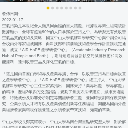
發佈日期:
2022-01-17
空氣污染是本世紀全人類共同面臨的重大議題。根據世界衛生組織統計
數據顯示，全球有超過90%的人口暴露於空污之中。為研擬更有效改善
空氣品質的技術及策略，國立中山大學氣膠科學研究中心與中鋼公司結
合校內外專家組成團隊，向科技部申請前瞻技術產學合作計畫獲核定通
過，成立「AIR HoPE 產學研發中心」（Academic-Industry Research
Hub of People and Earth），期能透過開發新穎空污減排技術和高效
能濾料，達到改善空品及淨化空氣的目標。
「這是國內首座由學術界及產業界攜手合作，以改善空污為目標而設置
之產學研發中心。」「AIR HoPE 產學研發中心」總主持人、中山大學
氣膠科學研究中心主任王家蓁指出，團隊秉持「業界出題，學界解題」
的精神，歷經2年多的交流討論，規劃了量測方法學建立、減排技術開
發、特徵成份及影響分析制定等關鍵研發主題，並同時規劃環保政策研
究、企業永續人才培育以及產業價值創新等任務編組，期能為國內外產
業經濟發展與環境保護並進之永續發展帶來技術、知識的革新。
中山大學校長鄭英耀表示，中山大學為南台灣重點研究型大學，對於解
決因空污及懸浮於其中之PM2.5所帶來的環境及公眾健康議題責無旁