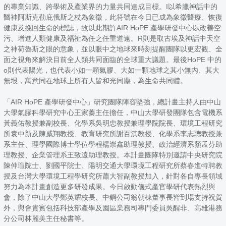
的專業知識、跨學術及產業界的力量共同達成目標。I以希臘神話中的
醫神阿斯克勒庇俄斯之杖為象徵，此符號在今日已成為象徵醫療、恢復
健康及挽回生命的標誌，故以此期許AIR HoPE 產學研發中心以改善空
污、增進人類健康及福祉為任之任重道遠。R則是取古埃及神話中天空
之神荷魯斯之眼的意象，並以眼中之地球來時刻提醒團隊以更宏觀、全
面之視角來解決目前全人類共同面臨的全球重大議題。最後HoPE 中的
o則代表陽光，也代表小如一顆氣膠、大如一顆地球之其小無內、其大
無垠，寓意同在地球上所有人皆和光同塵，為生命共同體。
「AIR HoPE 產學研發中心」研究團隊陣容堅強，總計畫主持人由中山
大學氣膠科學研究中心王家蓁主任擔任，中山大學研發團隊包含電機系
黃義佑教授兼副校長、化學系吳明忠教授兼理學院院長、環境工程研究
所袁中新及陳威翔教授、教育研究所謝百淇教授、化學系李志聰教授兼
系主任、理學國際博士學位學程楊崇鑫助理教授、政治經濟系顏孟芬助
理教授、企業管理系王致遠助理教授。本計畫團隊特別邀請中央研究院
陳仲瑄院士、劉國平院士、陽明交通大學環境工程研究所蔡春進特聘教
授及台灣大學環境工程學研究所蕭大智副教授加入，針對各自專長領域
努力為本計畫創造更多研發成果。今日啟動儀式產官學研代表熱烈與
會，除了中山大學鄭英耀校長、中鋼公司翁朝棟董事長皆到場支持祝賀
外，與會貴賓包括科技部產學及園區業務司專門委員吳醒非、高雄港務
分公司林麗美主任秘書等。