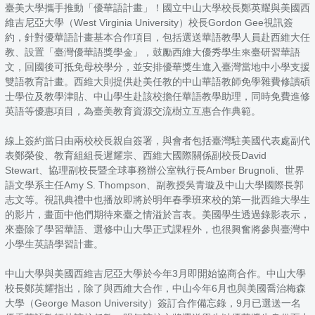
臺美大學攜手推動「優華語計畫」！國立中山大學校長鄭英耀與美國西
維吉尼亞大學（West Virginia University）校長Gordon Gee視訊簽
約，針對優華語計畫基本合作項目，包括選送華語教學人員赴西維大任
教、設置「臺灣優華語獎學金」，鼓勵西維大優秀學生來臺研習華語
文，回國後可抵免母校學分，並安排優華獎生進入臺灣當地中小學支援
雙語教育計畫。西維大則提供赴美任教的中山華語教師免學雜費修讀碩
士學位及教學津貼、中山學生赴該校擔任華語教學助理，同時免費進修
英語等優惠項目，為臺美教育資源交流樹立互惠合作典範。
線上簽約當日由兩校校長親自簽署，與會者包括臺灣駐美國代表處副代
表鄭榮俊、教育組組長遲耀宗、西維大國際關係副校長David
Stewart、協理副校長暨全球事務辦公室執行長Amber Brugnoli、世界
語文學系主任Amy S. Thompson、副教授吳青璇及中山大學國際長郭
志文等。視訊典禮中也播放即將於明年春季班來校的第一批西維大學生
的影片，畫面中他們期待來臺之情溢於言表。美國學生透過錄影表示，
來臺除了學習華語、選修中山大學正式課程外，也很興奮將參與臺灣中
小學生英語學習計畫。
中山大學與美國西維吉尼亞大學於今年3月即開始協商合作。中山大學
校長鄭英耀指出，除了與西維大合作，中山今年6月也與美國喬治梅森
大學（George Mason University）簽訂合作備忘錄，9月已選送一名