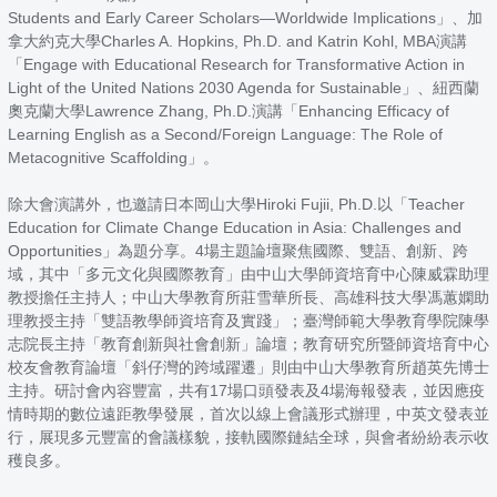
Students and Early Career Scholars—Worldwide Implications」、加
拿大約克大學Charles A. Hopkins, Ph.D. and Katrin Kohl, MBA演講
「Engage with Educational Research for Transformative Action in
Light of the United Nations 2030 Agenda for Sustainable」、紐西蘭
奧克蘭大學Lawrence Zhang, Ph.D.演講「Enhancing Efficacy of
Learning English as a Second/Foreign Language: The Role of
Metacognitive Scaffolding」。
除大會演講外，也邀請日本岡山大學Hiroki Fujii, Ph.D.以「Teacher
Education for Climate Change Education in Asia: Challenges and
Opportunities」為題分享。4場主題論壇聚焦國際、雙語、創新、跨
域，其中「多元文化與國際教育」由中山大學師資培育中心陳威霖助理
教授擔任主持人；中山大學教育所莊雪華所長、高雄科技大學馮蕙嫻助
理教授主持「雙語教學師資培育及實踐」；臺灣師範大學教育學院陳學
志院長主持「教育創新與社會創新」論壇；教育研究所暨師資培育中心
校友會教育論壇「斜仔灣的跨域躍遷」則由中山大學教育所趙英先博士
主持。研討會內容豐富，共有17場口頭發表及4場海報發表，並因應疫
情時期的數位遠距教學發展，首次以線上會議形式辦理，中英文發表並
行，展現多元豐富的會議樣貌，接軌國際鏈結全球，與會者紛紛表示收
穫良多。