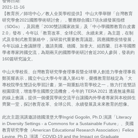
發佈日期:
2021-11-16
【教育所／師培中心／教人全英學程提供】 中山大學舉辦「台灣教育
研究學會2021國際學術研討會」，響應聯合國17項永續發展指標
（SDGs），及因應「2030雙語國家政策」及「中小學國際教育白皮書
2.0」發布，今年以「教育改革、全球公民、永續未來」為主題，在制
式及非制式教育脈絡中，深研當代重要教育議題。因應國際疫情發展，
今年以線上會議辦理，邀請美國、德國、加拿大、紐西蘭、日本等國際
學者專家跨國交流，為期兩天的國際學術研討會近200人參與，發表約
160篇研究論文。
中山大學校長、台灣教育研究學會理事長暨全球華人創造力學會理事長
鄭英耀表示，國立中山大學今年邁入第41年，榮獲教育部核定為「大
專校院學生雙語化學習計畫」第一期重點培育學校之一，致力打造雙語
校園環境，增進學生國際交流機會，今年的 TERA 2021 透過無遠弗屆
的線上會議，提供一個優質學術交流平台讓國內外學者專家與本校師生
齊聚一堂，探討教育改革、全球公民、永續發展及未來教育的想像。
此次主題演講邀請德國漢堡大學Ingrid Gogolin, Ph.D.演講「Literacy
in Diversity Settings - a Commons for a Sustainable Future」、美國
教育研究學會（American Educational Research Association）Felice
Levine, Ph.D. 演講「COVID-19 and the Impact on Graduate