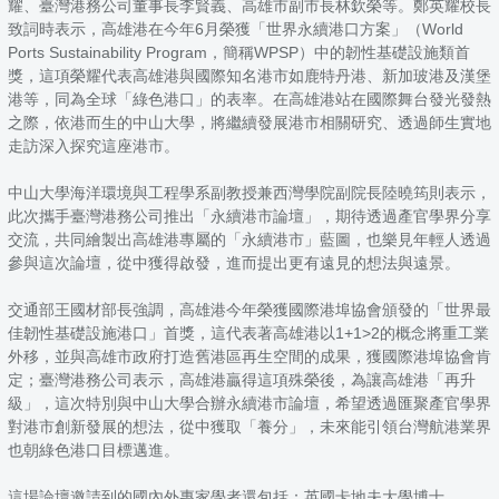
耀、臺灣港務公司董事長李賢義、高雄市副市長林欽榮等。鄭英耀校長
致詞時表示，高雄港在今年6月榮獲「世界永續港口方案」（World
Ports Sustainability Program，簡稱WPSP）中的韌性基礎設施類首
獎，這項榮耀代表高雄港與國際知名港市如鹿特丹港、新加玻港及漢堡
港等，同為全球「綠色港口」的表率。在高雄港站在國際舞台發光發熱
之際，依港而生的中山大學，將繼續發展港市相關研究、透過師生實地
走訪深入探究這座港市。
中山大學海洋環境與工程學系副教授兼西灣學院副院長陸曉筠則表示，
此次攜手臺灣港務公司推出「永續港市論壇」，期待透過產官學界分享
交流，共同繪製出高雄港專屬的「永續港市」藍圖，也樂見年輕人透過
參與這次論壇，從中獲得啟發，進而提出更有遠見的想法與遠景。
交通部王國材部長強調，高雄港今年榮獲國際港埠協會頒發的「世界最
佳韌性基礎設施港口」首獎，這代表著高雄港以1+1>2的概念將重工業
外移，並與高雄市政府打造舊港區再生空間的成果，獲國際港埠協會肯
定；臺灣港務公司表示，高雄港贏得這項殊榮後，為讓高雄港「再升
級」，這次特別與中山大學合辦永續港市論壇，希望透過匯聚產官學界
對港市創新發展的想法，從中獲取「養分」，未來能引領台灣航港業界
也朝綠色港口目標邁進。
這場論壇邀請到的國內外專家學者還包括：英國卡地夫大學博士