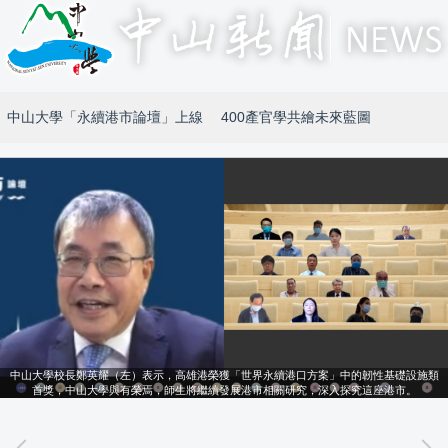
中山大學「永續港市論壇」上線 400產官學共繪未來藍圖
中山大學校長鄭英耀（左）表示，高雄港榮獲「世界永續港口方案」中的韌性基礎設施類
首獎，中山大學與有榮焉，師生將繼續發展港市相關研究，深入探究這座港市。