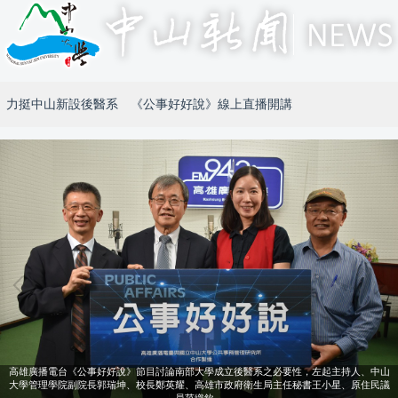
力挺中山新設後醫系 《公事好好說》線上直播開講
高雄廣播電台《公事好好說》節目討論南部大學成立後醫系之必要性，左起主持人、中山
大學管理學院副院長郭瑞坤、校長鄭英耀、高雄市政府衛生局主任秘書王小星、原住民議
員范織欽。