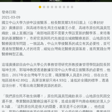
發佈日期:
2021-03-09
國立中山大學力拚申設後醫系，校長鄭英耀3月8日親上《公事好好
說》廣播節目，與高雄市衛生局主任秘書王小星、高雄市原住民議員范
織欽，線上直播討論「南部地區需不需要大學設置新的醫學系，來培養
新的基層醫師？」市府官員與民代先後提出城鄉醫療差距、山地原住民
醫療困境等問題，一致認為，中山大學後醫系的成立有其必要性，並可
透過智慧醫療人才的培育，縮短台灣南北醫療資源落差，進而實踐台灣
醫療轉型正義。
這場廣播節目由中山大學公共事務管理研究所教授兼管理學院副院長郭
瑞坤主持。郭瑞坤教授透過數據呈現中山大學成立後醫系的必要性，他
指出，2017年全台灣每平方公里，職業醫事人員是8.28位，但在台北
地區就有42.89位，高屏澎東卻只有4.93位，遠低於全國的標準，透過
這項分析，可看出南北醫療資源的差距。
「我們原住民不敢生病哪！」原住民議員范織欽表示，山地原住民因交
通不便、專業醫師及醫療設備不足等，造成全國平均壽命相較於漢人少
8.3歲，「這對原住民是很大的隱憂，甚至是不公的現象」。他也提
出，早期公費醫師有原住民保障名額，不少原住民公費醫師，畢業後回