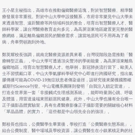
王小星主秘指出，高雄市在推動偏鄉醫療這塊，對於智慧醫療、精準醫
療發展非常重視。對於中山大學申設後醫系，市府非常樂見中山大學未
來透過智慧、遠距醫療等跨領域科技的整合，培育出智慧醫療人才、醫
師科學家，讓台灣醫療教育走向多元，為高屏澎東地區建置更完整的醫
療網絡，滿足離島偏鄉居民的醫療需求，讓當地居民可不用再為了看
病，舟車勞頓跑到外地。
鄭英耀校長強調，就南北醫療資源差異來看，台灣現階段急需推動「醫
療轉型正義」，中山大學可透過頂尖豐沛的學術能量，為高屏澎東離島
偏鄉地區，培育出智慧醫療人才。他舉例，新冠肺炎流行當下，歐美人
士不習慣戴口罩，中山大學氣膠科學研究中心即進行跨國研究，指出氣
膠傳播可能為COVID-19無症狀患者傳染途徑，該研究後來榮獲國際權
威期刊Science刊登。中山電機系團隊則發明「自我注入鎖定雷達」，
打造全世界第一套「非接觸式生理感測系統」，能即時量測心跳、呼吸
及體溫，用雷達遠端來照顧居民健康。此外，中山大學也擁有全台唯一
正子攝影晶體實驗室，具有生產醫療影像正子攝影需要的關鍵核心材料
「單晶晶體」的實力，「這些都是中山領先全台的強項」。
鄭校長也指出，公費醫學生畢業後，學校打造「公費醫療生態系統」，
結合公費制度、醫中場域及學校資源，讓公費醫生在小鎮累積足夠的社