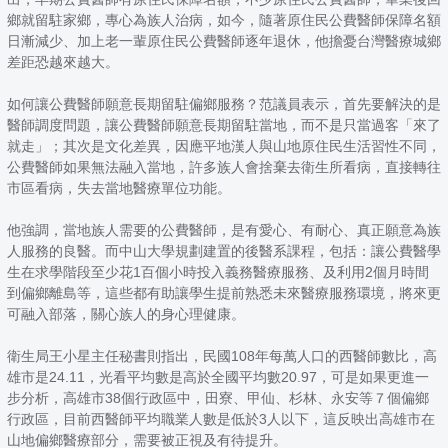
鄉就留駐家鄉，專心為族人治病，如今，隨著原住民公費醫師保障名額
日漸減少、加上老一輩原住民公費醫師逐年退休，他擔憂台灣醫療城鄉
差距恐越來越大。
如何讓公費醫師願意長期留駐偏鄉服務？范議員表示，首先要解決的是
醫師調度問題，讓公費醫師願意長期留駐當地，而不是只當過客「來了
就走」；其次是文化差異，因應平地漢人與山地原住民生活習性不同，
公費醫師如果無法融入當地，許多族人會捨棄去衛生所看病，直接轉往
市區看病，失去當地醫療單位功能。
他強調，當地族人需要的公費醫師，是有愛心、有耐心、真正願意為族
人服務的良醫。而中山大學規劃建置的後醫系課程，包括：讓公費醫學
生在求學階段至少花1百個小時投入義務醫療服務、及利用2個月時間
到偏鄉離島等，這些都有助讓學生提前熟悉未來醫療服務環境，將來更
可融入部落，關心族人的身心理健康。
衛生局王小星主任秘書則指出，民國108年每萬人口的西醫師數比，高
雄市是24.11，光看平均數是高於全國平均數20.97，可是如果更進一
步分析，高雄市38個行政區中，田寮、甲仙、杉林、永安等７個偏鄉
行政區，目前西醫師平均職業人數是低於3人以下，這反映出高雄市在
山地偏鄉醫療部分，需要被正視及有待提升。