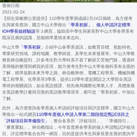
發佈日期:
2021-02-24
【招生策略辦公室提供】110學年度學測成績2月24日揭曉，為方便考
生與家長查詢，國立中山大學推出
「學系初探」
、
個人申請評定標準
、
IOH學長姐經驗談
等３網頁，協助高中學生與家長對中山大學各學系有
既深且廣的認識，並能精準選填未來志向。
中山大學
「學系初探」
介紹中山各學系資訊，如教育目標、焦點特色、
專業研究領域、課程地圖、教學師資、及學生未來發展等。中山大學教
務長林伯樵提到，許多考生對大學科系不甚了解卻又苦無門路，透過科
系簡報的整理與網頁的呈現，能方便考生對中山大學各個科系有全面的
了解，精準規劃未來升學之路。林伯樵舉例，電機工程學系、機械與機
電工程學系、化學系等3學系，提供110學年度起開設之大學部全英語
專班的相關資訊，如全英語授課、領先佈局國際化專業人才、具體推展
全英語教學計畫與完善的英語教學環境等，都可從「學系初探」中加以
了解。
此外，為方便查詢各學系個人申請的評核項目與評定標準，國立中山大
學推出一站式網頁
110學年度個人申請入學第二階段指定甄試項目之
「評核項目與準備指引」
，整合各系所「評核項目」、「準備指引」、
「審查重點」。林伯樵指出，今年首度將各學系的個人申請甄試評核項
目、評定標準集合在同一網頁，目的是提供考生與家長更友善的查詢平