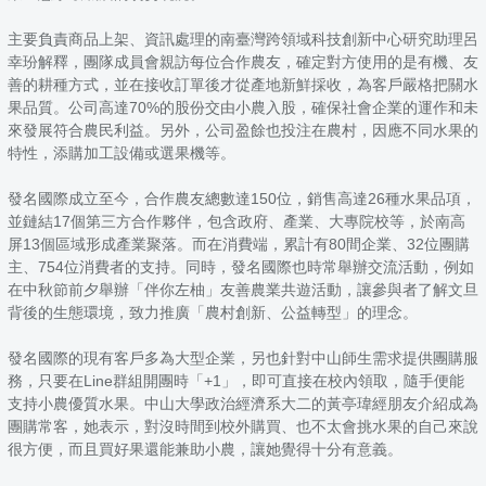
主要負責商品上架、資訊處理的南臺灣跨領域科技創新中心研究助理呂
幸玢解釋，團隊成員會親訪每位合作農友，確定對方使用的是有機、友
善的耕種方式，並在接收訂單後才從產地新鮮採收，為客戶嚴格把關水
果品質。公司高達70%的股份交由小農入股，確保社會企業的運作和未
來發展符合農民利益。另外，公司盈餘也投注在農村，因應不同水果的
特性，添購加工設備或選果機等。
發名國際成立至今，合作農友總數達150位，銷售高達26種水果品項，
並鏈結17個第三方合作夥伴，包含政府、產業、大專院校等，於南高
屏13個區域形成產業聚落。而在消費端，累計有80間企業、32位團購
主、754位消費者的支持。同時，發名國際也時常舉辦交流活動，例如
在中秋節前夕舉辦「伴你左柚」友善農業共遊活動，讓參與者了解文旦
背後的生態環境，致力推廣「農村創新、公益轉型」的理念。
發名國際的現有客戶多為大型企業，另也針對中山師生需求提供團購服
務，只要在Line群組開團時「+1」，即可直接在校內領取，隨手便能
支持小農優質水果。中山大學政治經濟系大二的黃亭瑋經朋友介紹成為
團購常客，她表示，對沒時間到校外購買、也不太會挑水果的自己來說
很方便，而且買好果還能兼助小農，讓她覺得十分有意義。