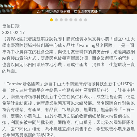
合作小農水果皆採有機、友善環境方式耕作
發佈日期:
2021-02-17
【資深校園記者謝凱淇採訪報導】購買優質水果支持小農！國立中山大
學南臺灣跨領域科技創新中心成立品牌「Farming發名國際」，是一間
專為中小農存在的社會企業，與使用友善耕作的農友合作，透過架設網
站直接出貨的方式，讓農民免於盤商層層分潤，而企業所獲取的營利，
也會以固定比例回饋給在地小農，達成生產者、消費者、生態環境三贏
的局面。
「Farming發名國際」源自中山大學南臺灣跨領域科技創新中心USR計
畫「建立農村電商平台生態系－推動農村社區實踐新科技」，計畫主持
人、南臺灣跨領域科技創新中心主任吳仁和表示，成立社會企業，便是
希望計畫結束後，創新農業生態系可以永續發展。發名國際合作對象以
符合有理念、有產量、有品質，卻無資源、無通路、無品牌等「三有三
無」定義的小農為主。由於小農所面臨的收購價總是從末端售價往回
扣，利潤多被中間的批發商、通路商、行口瓜分，因此發名國際團隊引
入「去中間化」概念，為小農建立網路銷售平台，希望改善小農身處農
業生態系最底層的弱勢現況。