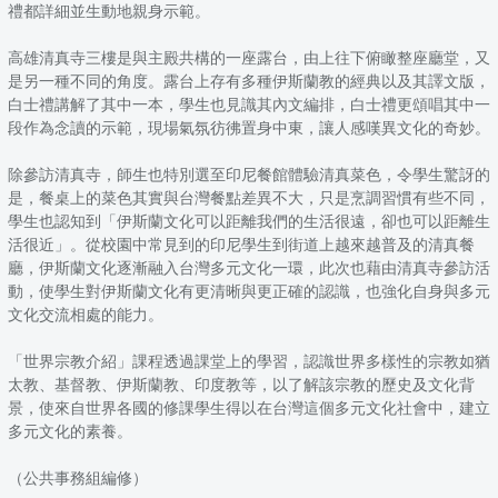
禮都詳細並生動地親身示範。
高雄清真寺三樓是與主殿共構的一座露台，由上往下俯瞰整座廳堂，又
是另一種不同的角度。露台上存有多種伊斯蘭教的經典以及其譯文版，
白士禮講解了其中一本，學生也見識其內文編排，白士禮更頌唱其中一
段作為念讀的示範，現場氣氛彷彿置身中東，讓人感嘆異文化的奇妙。
除參訪清真寺，師生也特別選至印尼餐館體驗清真菜色，令學生驚訝的
是，餐桌上的菜色其實與台灣餐點差異不大，只是烹調習慣有些不同，
學生也認知到「伊斯蘭文化可以距離我們的生活很遠，卻也可以距離生
活很近」。從校園中常見到的印尼學生到街道上越來越普及的清真餐
廳，伊斯蘭文化逐漸融入台灣多元文化一環，此次也藉由清真寺參訪活
動，使學生對伊斯蘭文化有更清晰與更正確的認識，也強化自身與多元
文化交流相處的能力。
「世界宗教介紹」課程透過課堂上的學習，認識世界多樣性的宗教如猶
太教、基督教、伊斯蘭教、印度教等，以了解該宗教的歷史及文化背
景，使來自世界各國的修課學生得以在台灣這個多元文化社會中，建立
多元文化的素養。
（公共事務組編修）