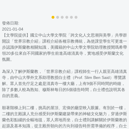
發佈日期:
2021-01-04
【文學院提供】國立中山大學文學院「跨文化人文思潮與美學」共學群
開設「世界宗教介紹」課程介紹各種宗教傳統，為使課堂學生可更進一
步認識伊斯蘭教相關知識，美國籍的中山大學文學院助理教授閔瑪希帶
領20多位來自不同國家的學生前進高雄清真寺，實地感受伊斯蘭文化
氛圍。
為深入了解伊斯蘭教，「世界宗教介紹」課程師生一行人親至高雄清真
寺，由中山大學外文系助理教授白士禮（Prof. Slim Ben Said）導覽講
解。眾人首先佇足之處是清真寺一樓大廳，上有9個不同時間的時鐘，
除了多數人較為熟知、穆斯林每日的5個禱告時間，白士禮也說明其各
自的意義。
順著階梯上到二樓，挑高的屋頂、宏偉的廳堂映入眼簾。有別於一樓，
二樓的主殿讓人充分感受到伊斯蘭建築帶來的神秘文化魅力，穿過伊斯
蘭色彩點綴的全幅地毯，眾人席地而坐，白士禮則講解關於伊斯蘭教的
起源及基本知識，從主殿所朝向的方向到禱告時所需準備的程序，白士