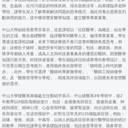
熱、恙蟲病，在河川感染的特殊疾病、溺水急救法等，由基礎臨床老師
帶領，讓學生深入了解專家解決問題的思考模式，藉此培養出思辨及判
斷病理的能力，從中獲得豐富醫學知識，建立醫學專業素養。
中山大學副校長蔡秀芬表示，這套課程以「社區醫學」為概念，站在學
生的立場，整合基礎醫學、臨床醫學與醫學人文、倫理專業素養，學生
透過這套課程訓練，未來下鄉診療就不會只從專科醫師角度思考，例
如：診療肚子痛時，能把所有可能引發的問題，包括：糖尿病、肺炎、
懷孕等都納入考量，成為人文與科技素養兼具的優質好醫師。因應醫學
知識日新月異、科技快速發展，學生藉臨床症狀成果導向教學設計，也
可培育出獨立思考能力，進而能終身自我學習，「隨時跟上時代的腳
步」，此外，學生可選擇「醫師科學家微學程」、「醫師工程師微學
程」及「醫務管理學分學程」，精進其跨領域能力，以因應未來智慧醫
療的需求。
中山大學後醫系籌備處主任鄭紹宇表示，中山後醫系4年學程中，前2
年教學以8個區塊模組進行，包括：血液微免與宿主、復健與皮膚、神
經與感官、精神心理、心血管與呼吸、腸胃腎泌尿、內分泌與生殖、成
長與老化等，在這些模組中，針對生活常見的125個臨床症狀，例如：
頭痛、發燒、頻尿、中風等，以病人的臨床症狀來進行醫學症狀的研討
與教學，同時也讓學生學基礎臨床技能，包括放置導尿管、插鼻胃管、