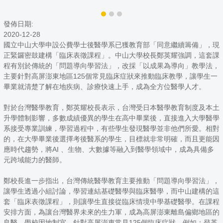
發佈日期:
2020-12-28
國立中山大學申設公費學士後醫學系已獲教育部「同意繼續籌備」，現
正緊鑼密鼓建構「臨床表徵課程」。中山大學校長鄭英耀強調，這套課
程有別於傳統的「問題導向學習法」，改採「以成果為導向」教學法，
主要針對高屏澎東地區125個常見臨床症狀來推動臨床教學，讓學生一
畢業就清楚了解在地疾病、診療快速上手，成為全方位醫學人才。
對於台灣醫學教育，鄭英耀校長表示，台灣受日本醫學教育制度及本土
升學體制影響，多數成績優異的學生在高中畢業後，直接進入大學醫學
系接受專業訓練，學習過程中，有些學生發現醫學並非他們所愛。相對
的，在大學畢業後選擇考後醫系的學生，目標就非常明確，而且更能因
應時代趨勢，將AI 、生物、大數據等融入到醫學領域中，成為具備多
元跨域能力的醫師。
鄭校長進一步指出，台灣傳統醫學教育主要推動「問題導向學習法」，
讓學生透過小組討論，學習連結基礎醫學與臨床醫學，而中山建構的這
套「臨床表徵課程」，則讓學生直接從臨床情境中學基礎醫學。在課程
安排方面，為讓台灣醫界未來的生力軍，成為高屏澎東離島偏鄉地區的
良醫，學校因地制宜，針對高屏澎東常見125個臨床症狀，例如：登革