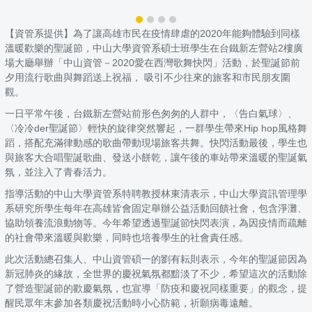
【資管系提供】為了讓高雄市民在疫情肆虐的2020年能夠體驗到同樣
溫暖歡樂的聖誕節，中山大學資管系碩士班學生在台鐵新左營站2樓廣
場大廳舉辦「中山資管－2020愛在西灣歌舞快閃」活動，於聖誕節前
夕用流行歌曲與舞蹈送上祝福， 吸引不少往來的旅客和市民朋友圍
觀。
一日平常午後，台鐵新左營站前形色匆匆的人群中，〈告白氣球〉、
〈冷冷der聖誕節〉輕快的旋律突然響起，一群學生帶來Hip hop風格舞
蹈，搭配充滿律動感的歌曲帶動現場旅客共舞。快閃活動最後，學生也
與旅客大合唱聖誕歌曲、發送小餅乾，讓午後的車站帶來溫暖的聖誕氣
氛，並注入了青春活力。
指導活動的中山大學資管系特聘教授林東清表示，中山大學資訊管理學
系研究所學生每年在高雄皆會固定舉辦公益活動回饋社會，包含淨灘、
協助領養流浪動物等。今年希望透過聖誕節快閃表演，為因疫情而疏離
的社會帶來溫暖與歡樂，同時也培養學生的社會責任感。
此次活動總召集人、中山資管碩一的劉有耘則表示，今年的聖誕節因為
新冠肺炎的緣故，全世界的慶祝氣氛都黯淡了不少，希望這次的活動除
了營造聖誕節的歡慶氣氛，也宣導「防疫和慶祝同樣重要」的觀念，提
醒民眾年末參加各類慶祝活動時小心防範，祈願病毒遠離。