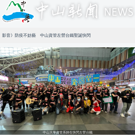
影音》防疫不妨藝 中山資管左營台鐵聖誕快閃
中山大學資管系師生快閃左營台鐵