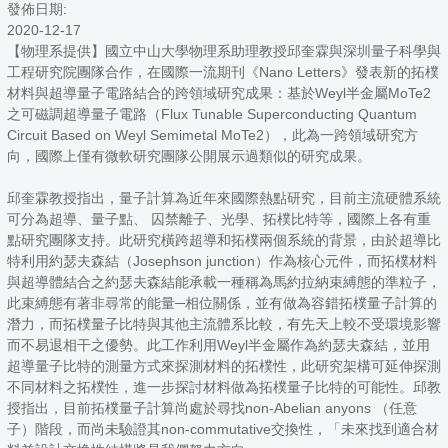
發佈日期:
2020-12-17
【物理系提供】國立中山大學物理系助理教授邱奎霖與深圳量子科學與
工程研究院團隊合作，在國際一流期刊《Nano Letters》發表新的拓樸
材料與超導量子電路結合的跨領域研究成果：基於Weyl半金屬MoTe2
之可磁調超導量子電路（Flux Tunable Superconducting Quantum
Circuit Based on Weyl Semimetal MoTe2），此為一跨領域研究方
向，國際上僅有微軟研究團隊公開展示過類似的研究成果。
邱奎霖教授指出，量子計算為近年來國際熱點研究，目前主流硬體系統
可分為超導、量子點、 囚禁離子、光學、拓樸比特等，國際上各有重
點研究團隊支持。此研究橫跨超導和拓樸兩個系統的背景，由於超導比
特利用約瑟夫森結（Josephson junction）作為核心元件，而拓樸材料
與超導體結合之約瑟夫森結能承載一種稱為馬約拉納束縛態的準粒子，
此束縛態有著非尋常的能量─相位關係，並有做為容錯拓樸量子計算的
潛力，而拓樸量子比特與其他主流體系比較，有先天上較不受環境影響
而不易退相干之優勢。此工作利用Weyl半金屬作為約瑟夫森結，並用
超導量子比特的測量方式來探測材料的拓樸性，此研究架構可延伸探測
不同材料之拓樸性，進一步探討材料做為拓樸量子比特的可能性。邱教
授指出，目前拓樸量子計算尚處於尋找non-Abelian anyons （任意
子）階段，而尚未驗證其non-commutative交換性，「未來找到適合材