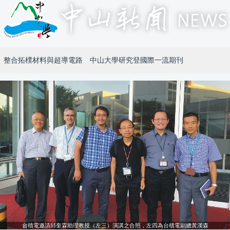
整合拓樸材料與超導電路 中山大學研究登國際一流期刊
台積電邀請邱奎霖助理教授（左三）演講之合照，左四為台積電副總黃漢森