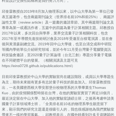
料並設計交換性結構將是我們努力方向」。
邱奎霖教授自2019年8月加入物理系以來，以中山大學為第一單位已發
表五篇著作，包含兩篇期刊論文（世界排名前10%和前25%）、兩篇評
論性文章（review article）及一篇書的邀請章節。其中兩篇期刊論文及
專章為第一或通訊作者，五篇中的四篇為量子計算相關主題。邱教授自
2017年以來，多次回台與學界，業界交流量子計算相關科技，包含
2017年至半導體先進技術研討會及2018年受邀至台積電演講，並在會
後與黃漢森副總交流。2019年回中山大學後，也至台清交成和中研院
等國內學術單位介紹研究領域，並於今年11月受台灣量子電腦暨資訊
科技協會邀請，至2020量子計算論壇（台北三創）專題分享量子電腦
在不同硬體平台的發展。（相關演講及主題可見
https://eins0728.github.io/publications.html）
目前邱奎霖教授於中山大學的實驗室尚在建設階段，成員以大學專題生
為主，期待未來能有更多有志於量子科技的新血加入。邱奎霖教授指
出，一名美國密西根大學安那堡分校物理系的大學畢業生Thomas
Kuo，由於疫情關係暫時留在台灣，在他的實驗室實習了將近10個月，
最近決定留在中山大學、加入他的實驗室讀碩士班，之後再考慮申請美
國量子計算領域博士班，「全美排名前10名的物理系學生願意留下
來，顯示我們的研究主題還是很吸引人的，我也很感謝他為我們實驗室
帶來不一樣的學習風氣。」邱教授表示，在國外時看到許多天資聰穎的