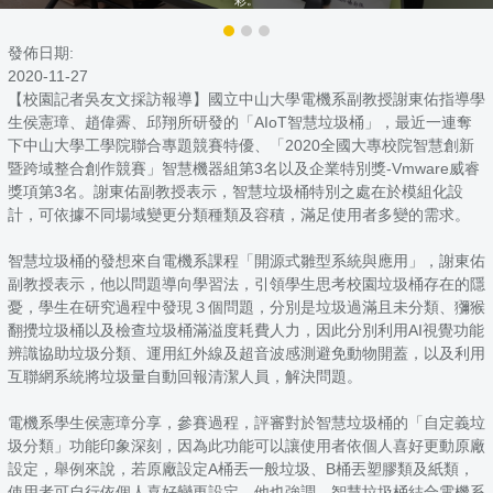
發佈日期:
2020-11-27
【校園記者吳友文採訪報導】國立中山大學電機系副教授謝東佑指導學
生侯憲璋、趙偉霽、邱翔所研發的「AIoT智慧垃圾桶」，最近一連奪
下中山大學工學院聯合專題競賽特優、「2020全國大專校院智慧創新
暨跨域整合創作競賽」智慧機器組第3名以及企業特別獎-Vmware威睿
獎項第3名。謝東佑副教授表示，智慧垃圾桶特別之處在於模組化設
計，可依據不同場域變更分類種類及容積，滿足使用者多變的需求。
智慧垃圾桶的發想來自電機系課程「開源式雛型系統與應用」，謝東佑
副教授表示，他以問題導向學習法，引領學生思考校園垃圾桶存在的隱
憂，學生在研究過程中發現３個問題，分別是垃圾過滿且未分類、獼猴
翻攪垃圾桶以及檢查垃圾桶滿溢度耗費人力，因此分別利用AI視覺功能
辨識協助垃圾分類、運用紅外線及超音波感測避免動物開蓋，以及利用
互聯網系統將垃圾量自動回報清潔人員，解決問題。
電機系學生侯憲璋分享，參賽過程，評審對於智慧垃圾桶的「自定義垃
圾分類」功能印象深刻，因為此功能可以讓使用者依個人喜好更動原廠
設定，舉例來說，若原廠設定A桶丟一般垃圾、B桶丟塑膠類及紙類，
使用者可自行依個人喜好變更設定。他也強調，智慧垃圾桶結合電機系