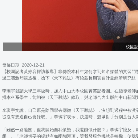
校園
發佈日期:
2020-12-21
【校園記者黃婷容採訪報導】非傳院本科生如何拿到知名媒體的實習門
過三關激烈競逐後，搶下《天下雜誌》有給薪長期實習計畫經濟研究組
李璨宇就讀大學三年級時，加入中山大學校園菁英記者團。在指導老師
播本科系學生，能夠被《天下雜誌》錄取；與老師合力出版的中山新聞
李璨宇笑說，自己原是陪同學去應徵《天下雜誌》，沒想到過程中被激發
從沒有想過自己會錄取。」李璨宇表示，決選時，競爭對手分別是台大
「雖然一路過關，但我開始自我懷疑，我還能做什麼？」李璨宇憶及，
懇」。「老師切要的提點有如醍醐灌頂，讓我發現危機就是轉機，使我