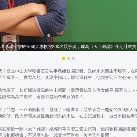
記者李璨宇擊敗全國大專校院200名競爭者，成為《天下雜誌》長期計畫實
票？國立中山大學秘書室公共事務組校園記者、政經系大四生李璨宇，在與
「全國唯一」實習名額。李璨宇指出，應試過程中，他體會到三大心法：
的培訓下，其所採訪撰寫的中山新聞〈臺灣賞鯨業首位女船長 邱百合：
竟能成為高中教材，這些都是始料未及的事！」
了鬥志，一路過關斬將、歷經了三輪審查，競爭者從一開始的200多人篩
新聞所、政大新聞系及世新新聞系的學生；在面試過程中，自己不斷被考
就在最後一關《天下雜誌》總編輯等高階主管面試前，他請教校園記者團
更加把握機會，不過度包裝、誠實地面對每一位考官的提問」。