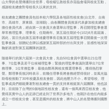
山大學的名聲傳播到全世界，母校楊弘敦校長亦蒞臨會場與校友互動，
感謝校友總會對母校長久以來的支持。
校友總會之團體會員包括本校六學院及各地區性校友會(台北市、台南
市、高雄市、屏東縣、澎湖縣)，由各團體會員推派代表參加校友總會
擔任會員代表，經由第一次會員大會選舉出理監事，再召開理監事會選
舉常務理監事、理事長，任期兩年。第五屆任期於今(102)8月底屆滿，
因此，當日先由第五屆李雄慶理事長召集第五屆理監事召開最後一次理
監事會議，頒贈紀念牌以感謝第五屆幹部的付出與支持，並感性地深深
鞠躬表達對第五屆團隊的謝意。
隨後舉行的第六屆第一次會員大會，先自50位會員中選舉出21位理
事、7位監事及若干位候補理監事；緊接的理監事會議則選舉出7位常
務理事、1位常務監事；最後由鄭再興校友獲選理事長，獲得熱烈掌
聲。鄭理事長致詞時表示，前幾任理事長將會務經營得很好，並風光協
助母校推動了30年校慶及校友會館，因此他壓力不小，希望母校、理
監事成員們都能秉著對校友總會一貫的支持來相挺第六屆團隊。他也談
到，目前除了台灣的5個地區性校友會，還有一個馬來西亞校友會，他
覺得其實中山人的足跡已經走到了世界許多地方，他期許在他任內能多
成立一些校友分會，甚至是國外的校友會，將中山人的名聲傳播到國際
上。