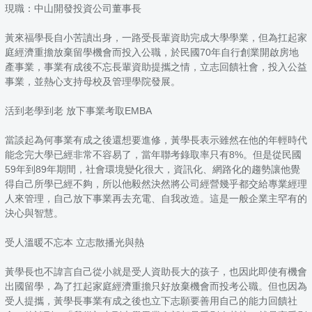
現職：中山開發投資公司董事長
黃來福學長自小苦讀出身，一路受長輩資助完成大學學業，但為扛起家
庭經濟重擔放棄留學機會而投入公職，於民國70年自行創業開啟房地
產事業，事業有成後不忘長輩資助提攜之情，立志回饋社會，投入公益
事業，並熱心支持母校及管理學院發展。
活到老學到老 放下事業考取EMBA
當談起為何事業有成之後還想要進修，黃學長表示雖然在他的年輕時代
能念完大學已經非常不容易了，當年聯考錄取率只有8%。但是從民國
59年到89年期間，社會環境變化很大，資訊化、網路化的趨勢讓他覺
得自己所學已經不夠，所以他毅然決然將公司經營幾乎都交給專業經理
人來管理，自己放下事業再去充電、自我改造。這是一般企業主罕有的
決心與智慧。
受人溫暖不忘本 立志散播光與熱
黃學長也不諱言自己從小就是受人資助長大的孩子，也因此即使有機會
出國留學，為了扛起家庭經濟重擔只好放棄機會而投考公職。但也因為
受人提攜，黃學長事業有成之後也立下志願要善用自己的能力回饋社