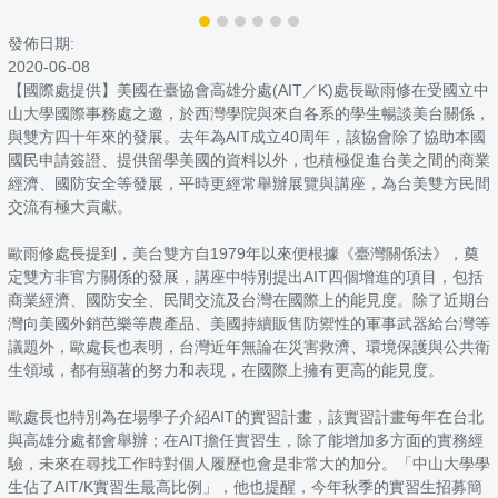
發佈日期:
2020-06-08
【國際處提供】美國在臺協會高雄分處(AIT／K)處長歐雨修在受國立中
山大學國際事務處之邀，於西灣學院與來自各系的學生暢談美台關係，
與雙方四十年來的發展。去年為AIT成立40周年，該協會除了協助本國
國民申請簽證、提供留學美國的資料以外，也積極促進台美之間的商業
經濟、國防安全等發展，平時更經常舉辦展覽與講座，為台美雙方民間
交流有極大貢獻。
歐雨修處長提到，美台雙方自1979年以來便根據《臺灣關係法》，奠
定雙方非官方關係的發展，講座中特別提出AIT四個增進的項目，包括
商業經濟、國防安全、民間交流及台灣在國際上的能見度。除了近期台
灣向美國外銷芭樂等農產品、美國持續販售防禦性的軍事武器給台灣等
議題外，歐處長也表明，台灣近年無論在災害救濟、環境保護與公共衛
生領域，都有顯著的努力和表現，在國際上擁有更高的能見度。
歐處長也特別為在場學子介紹AIT的實習計畫，該實習計畫每年在台北
與高雄分處都會舉辦；在AIT擔任實習生，除了能增加多方面的實務經
驗，未來在尋找工作時對個人履歷也會是非常大的加分。「中山大學學
生佔了AIT/K實習生最高比例」，他也提醒，今年秋季的實習生招募簡