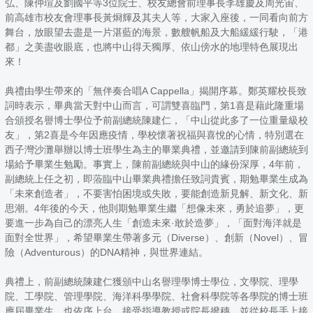
弘、陳仲瑄及劉國平等3位院士、校友總會前理事長李雄慶及周光宙、
前高雄市校友會理事長黃烱輝及其夫人等，大家入座後，一同看向前方
舞台，放眼望去盡是一片湛藍的海景，數艘帆船及大船緩緩行駛，「港
都」之美盡收眼底，也將中山得天獨厚、依山傍水的地理特色展現出
來！
典禮由學生帶來的「無伴奏合唱A Cappella」揭開序幕。鄭英耀校長致
詞時表示，畢典當天對中山而言，可謂雙喜臨門，第1喜是藉此隆重場
合頒授名譽博士學位予前副總統陳建仁，「中山從此多了一位重量級校
友」，第2喜是今年因應疫情，學校懷著祝福與喜悅的心情，特別選在
西子灣沙灘舉辦以博士班學生為主的畢業典禮，並邀請到陳前副總統到
場給予畢業生勉勵。事實上，陳前副總統與中山的緣份深厚，4年前，
副總統上任之初，即蒞臨中山畢業典禮擔任致詞貴賓，期勉畢業生成為
「未來創造者」，不要害怕困境或失敗，要能創造新見解、新文化、新
思潮。4年後的今天，他則期勉畢業生繼「想像未來，勇於追夢」，更
要進一步為自己的漂亮人生「創造未來·敢於造夢」，「面對海洋就是
面對全世界」，希望畢業生帶著多元（Diverse）、創新（Novel）、冒
險（Adventurous）的DNA精神，與世界連結。
典禮上，前副總統陳建仁獲頒中山名譽理學博士學位，文學院、理學
院、工學院、管理學院、海洋科學學院、社會科學院等各學院的博士班
應屆畢業生，也依序上台，接受指導教授或院長撥穗，並從校長手上接