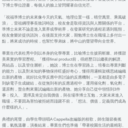
下博士學位證書，每個人的臉上皆閃耀著自信光芒。
「祝福準博士的未來像今天的天氣、地理位置一樣，晴空萬里、乘風破
浪」，雷祖綱理事長致詞時說，校友會是取得資訊與人際關係的平台，
準博士未來不論是進入業界或學術界，在發展研究的過程若遇到瓶頸，
校友會樂於提供諮詢，在後面支持大家，期勉博士生在職場上多付出一
點，將來成功的時候，也幫忙學弟妹，將中山的聲望帶向全世界。
畢業生代表杜秀中則以本身的化學專業，比喻博士生披荊斬棘、終獲甜
美果實的學習歷程。「獲得final product前，得經歷日以繼夜的解譜、
再結晶，以及管住層析」，她說，博士生在學習路上，培養出專業判斷
的能力，以及對未知的事物保持旺盛好奇心，懂得用邏輯架構思緒編織
出新的產物，就好比化學反應中所討論的反應機制，一直都是由多電子
到缺電子生成鍵結，在從無到有的反應過程中，運用催化劑，氧化劑，
還原劑，螯合劑來嘗試編織出新的產物。她分享自己從中領悟到3件
事：投入、 選擇及肯定自我價值，與在場準博士互勉，大家未來進入
職場，不要因為害怕被拒絕而躊躇不前，「想法、價值，定義我們成為
什麼樣的人」。
典禮的尾聲，由學生帶頭唱A Cappella改編版的校歌，師生隨節奏搖
擺，氣氛溫馨，演奏結束，畢業生們也準備「帶著校園生活的最精彩、