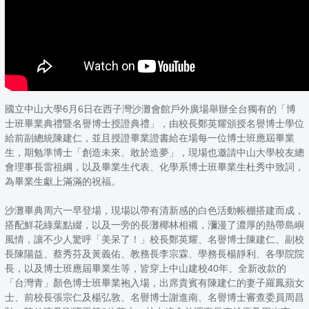
國立中山大學6月6日在西子灣沙灘會館戶外廣場舉辦全台獨有的「博
士班畢業典禮暨名譽博士授證典禮」，由校長鄭英耀頒授名譽博士學位
給前副總統陳建仁，並且授證畢業證書給在場每一位博士班應屆畢業
生，期勉準博士「創造未來、敢於造夢」，現場也邀請中山大學校友總
會理事長雷祖綱，以及畢業生代表、化學系博士班畢業生杜秀中致詞，
為畢業生獻上滿滿的祝福。
沙灘畢典周六一早登場，現場以帶有清新感的白色活動帳棚搭建而成，
搭配鮮花綠葉點綴，以及一旁的長灘椰林相襯，瀰漫了濃厚的熱帶島嶼
風情，讓不少人驚呼「美呆了！」校長鄭英耀、名譽博士陳建仁、副校
長陳陽益、蔡秀芬及黃義佑、教務長李宗霖、學務長楊靜利、各學院院
長，以及博士班應屆畢業生等，皆穿上中山建校40年、全新改款的
「台灣青」顏色博士班畢業袍入場，出席貴賓有陳建仁的妻子羅鳳蘋女
士、前校長張宗仁及楊弘敦、名譽博士謝進南、名譽博士審查委員周昌