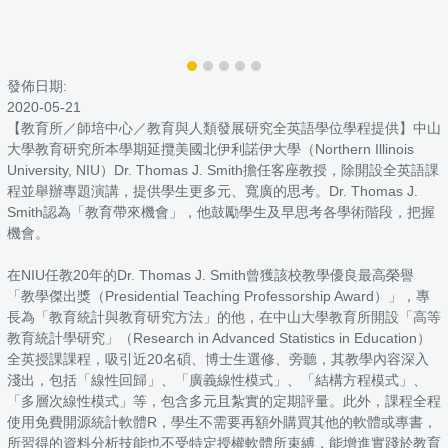
發佈日期:
2020-05-21
【教育所／師培中心／教育與人類發展研究全英語學位學程提供】中山
大學教育研究所本學期延攬美國北伊利諾伊大學（Northern Illinois
University, NIU）Dr. Thomas J. Smith擔任客座教授，除開設全英語課
程並舉辦專題演講，提供學生更多元、寬廣的思考。Dr. Thomas J.
Smith認為「教育帶來機會」，他鼓勵學生及早思考各學術階段，把握
機會。
在NIU任教20年的Dr. Thomas J. Smith曾獲該校教學優良最高榮譽
「教學傑出獎（Presidential Teaching Professorship Award）」，專
長為「教育統計與教育研究方法」的他，在中山大學教育所開設「高等
教育統計學研究」（Research in Advanced Statistics in Education）
全英授課課程，吸引近20名碩、博士生選修、旁聽，其教學內容深入
淺出，包括「線性回歸」、「廣義線性模式」、「結構方程模式」、
「多層次線性模式」等，包含多元且紮實的定期評量。此外，課程全程
使用免費開源統計軟體R，學生不需要再額外購買其他的軟體或專書，
所習得的資料分析技能也不受特定授權軟體所束縛，能增進實踐於教育