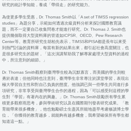
研究的統計學知能，養成「帶得走」的研究能力。
為使更多學生受惠，Dr. Thomas Smith以「A set of TIMSS regression
studies」為題分享，示範如何透過次級資料分析來探討國際教育議
題，而不一定要自己收集問卷才能進行研究。Dr. Thomas J. Smith也
提供幾個取得大型資料庫的管道如ICPSR、OECD、Pew Research
Center等。教育所研究生胡柏先表示，TIMSS和PISA都是長年以來受
到熱門討論的資料庫，每當有新的結果出來，都引起社會高度關注，也
是很多研究生的題材，「這次演講幫助我了解專家處理大型資料的過程
中，所注意到的細節。」
Dr. Thomas Smith觀察到臺灣學生較為沉默寡言，而美國的學生則較
勇於表達；但他同時也注意到，臺灣學生非常專注於課堂學習，表現出
極大學習自主性和對自己負責的態度。他強調已與一些學生共同進行多
項研究，非常享受與臺灣學生合作的過程，因為「可以感受到這裡的學
生對『學習』有著內在的興趣。」Dr. Thomas Smith鼓勵所有學生累
積更多觀察雨思考，參與學術研究以及在國際期刊發表研究成果。「教
育能帶來很多機會」，他也勉勵碩士生盡其所能地盡早考慮修讀博士學
位，「你獲得的教育越多，就能夠有越多機會，我希望確保所有學生都
知道這一點。」