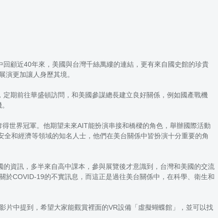
展中回顧近40年來，美國與台灣千絲萬縷的連結，更有來自國史館的珍貴
展演更加讓人身歷其境。
，定期前往華盛頓訪問，和美國參謀總長建立良好關係，例如國產戰機
機。
奪得世界冠軍。他期望未來AIT能扮演串接和橋樑的角色，舉辦國際活動
、安全和經濟等領域的知名人士，他們在美台關係中皆扮演十分重要的角
國的資訊，多半來自高中課本，參與展覽後才意識到，台灣和美國的交流
於COVID-19的不實訊息，而這正是過往美台關係中，在科學、衛生和
。
他在影片中提到，希望大家能觀賞裡面的VR設備「虛擬蝴蝶館」，並可以找