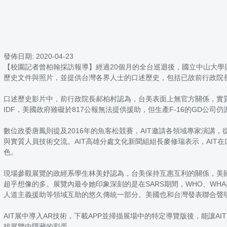
發佈日期:
2020-04-23
【校園記者曾柏翰採訪報導】經過20個月的全台巡迴後，國立中山大學與
歷史文件與照片，並提供台灣各界人士的口述歷史，包括已故前行政院
口述歷史影片中，前行政院長郝柏村認為，台美表面上無官方關係，實
IDF，美國政府雖礙於817公報無法提供援助，但生產F-16的GD公司
數位政委唐鳳則提及2016年的魚客松競賽，AIT邀請各領域專家演講
與實質人員技術交流。AIT高雄分處文化新聞組組長麥修瑞表示，AI
色。
現場參觀展覽的政經系學生林美妤認為，台美保持互惠互利的關係，美
超乎想像的多。展覽內最令她印象深刻的是在SARS期間，WHO、WH
人道主義援助等領域互助的悠久傳統一部分。美國也和台灣發表聯合聲
AIT展中導入AR技術，下載APP並掃描展場中的特定導覽版後，能讓
找展覽中隱藏的彩蛋。