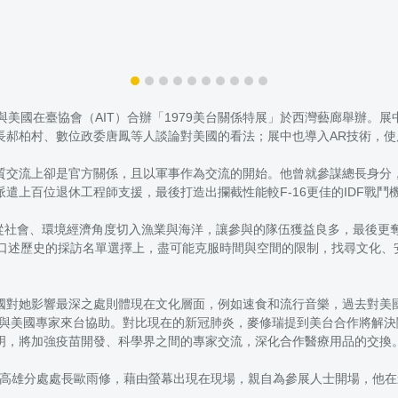
美國在臺協會（AIT）合辦「1979美台關係特展」於西灣藝廊舉辦。
長郝柏村、數位政委唐鳳等人談論對美國的看法；展中也導入AR技術，使
質交流上卻是官方關係，且以軍事作為交流的開始。他曾就參謀總長身分
仍派遣上百位退休工程師支援，最後打造出攔截性能較F-16更佳的IDF戰鬥
，從社會、環境經濟角度切入漁業與海洋，讓參與的隊伍獲益良多，最後更
T在口述歷史的採訪名單選擇上，盡可能克服時間與空間的限制，找尋文化
國對她影響最深之處則體現在文化層面，例如速食和流行音樂，過去對美
A與美國專家來台協助。對比現在的新冠肺炎，麥修瑞提到美台合作將解決關
明，將加強疫苗開發、科學界之間的專家交流，深化合作醫療用品的交換
AIT高雄分處處長歐雨修，藉由螢幕出現在現場，親自為參展人士開場，