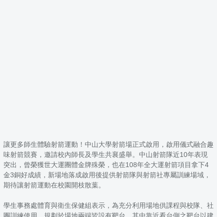
讓更多師生體驗射箭運動！中山大學射箭場正式啟用，啟用儀式融合趣
味射箭競賽，邀請校內師長及學生共襄盛舉。中山射箭隊近10年表現
突出，曾榮獲世大運團體金牌殊榮，也在108年全大運射箭項目拿下4
金3銅好成績，新場地落成啟用後提供射箭隊與射箭社專屬訓練場域，
期待讓射箭運動在校園開枝散葉。
學生事務處體育與衛生保健組表示，為充分利用場地供課程與校隊、社
團訓練使用，規劃於場地兩端皆設有靶台，其中靠近看台側之靶台以建