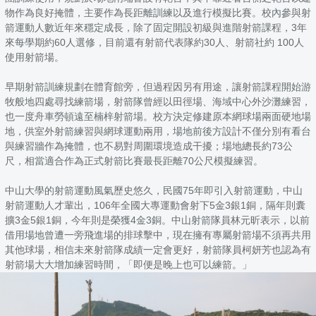
物作為良好掩體，主要作為長距離訓練以及進行模擬比賽。校內參與射
箭運動人數近年來穩定成長，除了固定開設初級與進階射箭課程，3年
來每學期約60人選修，目前還有射箭代表隊約30人、射箭社約 100人
使用射箭場。
早期射箭訓練規劃在體育館旁，但過程因另有用途，讓射箭課程開始游
牧般地四處尋找練箭場，射箭隊曾經以田徑場、海域中心外沙灘練習，
也一度舟車勞頓遠至楠梓射箭場。校方決定修建原本網球場兩面硬地場
地，供室外射箭練習與網球運動兩用，場地前後方設計不僅分別有看台
與練習牆作為掩體，也不易對周圍環境造成干擾；場地總長約73公
尺，相當適合作為正式射箭比賽最長距離70公尺模擬練習。
中山大學的射箭運動風氣歷史悠久，民國75年即引入射箭運動，中山
射箭運動人才輩出，106年全國大專運動會射下5金3銀1銅，隔年則囊
擴3金5銀1銅，今年則是榮獲4金3銅。中山射箭隊員林元昕表示，以前
借用場地曾遭一旁飛進場的排球擊中，現在擁有專屬射箭場不須再共用
其他球場，相信未來射箭隊成績一定會更好，射箭隊員柯妍芳也認為有
射箭場大大增加練習時間，「即便是晚上也可以練箭。」