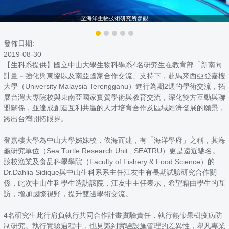
至海洋生物技術研究所參觀
發佈日期:
2019-08-30
【生科系提供】國立中山大學生物科學系4名研究生在教育部「新南向
計畫－強化與東協以及南亞國家合作交流」支持下，赴馬來西亞登嘉樓
大學（University Malaysia Terengganu）進行為期2週的學術交流，拓
展台灣大專院校與東南亞國家實質學術與教育交流，深化雙方互動與聯
盟關係，並達成創造互利共贏的人才培育合作及區域經濟發展的願景，
跨出台灣開拓眼界。
登嘉樓大學為中山大學姊妹校，依海而建，有「海洋學府」之稱，其海
龜研究單位（Sea Turtle Research Unit , SEATRU）更是遠近馳名。
該校漁業及食品科學學院（Faculty of Fishery & Food Science）的
Dr.Dahlia Sidique與中山生科系系主任江友中有長期試驗研究合作關
係，此次中山生科學生造訪該院，江友中主任表示，希望藉由學生的互
訪，增加國際視野，提升雙邊學術交流。
4名研究生此行肩負執行共同合作計畫實驗責任，執行熱帶果樹疫病防
制研究。執行實驗過程中，也見識到實驗設施管理的差異性，舉凡專業