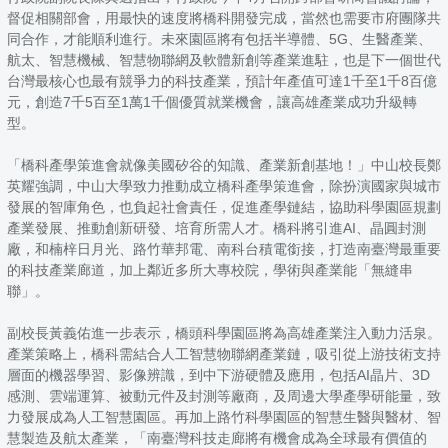
督促相關部會，用最快的速度將橋科開發完成，當然也需要市府團隊共
同合作，才能順利進行。未來園區將有包括半導體、5G、生醫產業、
航太、智慧機械、智慧物聯網及軟體新創等產業進駐，也是下一個世代
台灣最核心也最有競爭力的科技產業，預計年產值可達1千至1千8百億
元，創造7千5百至1萬1千個優質就業機會，讓高雄產業成功升級轉
型。
「橋科產學策進會就像美國矽谷的知識、產業新創基地！」中山校長鄭
英耀強調，中山大學致力推動成立橋科產學策進會，除扮演國家與城市
發展的智庫角色，也負起社會責任，促進產學鏈結，協助科學園區規劃
產業發展、推動創新研發、培育所需人才。橋科將引進AI、晶圓封測
廠，和楠梓日月光、路竹華邦電、南科台積電銜接，打造南臺灣最重要
的科技產業廊道，加上鄰近多所大專校院，學術與產業能「無縫串
聯」。
副校長黃義佑進一步表示，橋頭科學園區將為高雄產業注入動力活泉。
產業策略上，橋科需結合人工智慧物聯網產業鏈，吸引從上游技術支持
層面的機器學習、影像辨識，到中下游硬體及應用，包括AI晶片、3D
感測、雲端運算、被動元件及封測等廠商，及周邊大學產學研能量，致
力發展成為人工智慧園區。再加上路竹科學園區的智慧生醫與醫材、智
慧製造及航太產業，「南臺灣科技走廊將有機會成為全球最有價值的