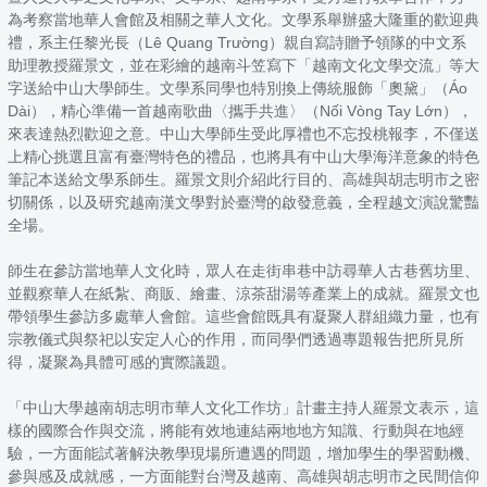
為考察當地華人會館及相關之華人文化。文學系舉辦盛大隆重的歡迎典
禮，系主任黎光長（Lê Quang Trường）親自寫詩贈予領隊的中文系
助理教授羅景文，並在彩繪的越南斗笠寫下「越南文化文學交流」等大
字送給中山大學師生。文學系同學也特別換上傳統服飾「奧黛」（Áo
Dài），精心準備一首越南歌曲〈攜手共進〉（Nối Vòng Tay Lớn），
來表達熱烈歡迎之意。中山大學師生受此厚禮也不忘投桃報李，不僅送
上精心挑選且富有臺灣特色的禮品，也將具有中山大學海洋意象的特色
筆記本送給文學系師生。羅景文則介紹此行目的、高雄與胡志明市之密
切關係，以及研究越南漢文學對於臺灣的啟發意義，全程越文演說驚豔
全場。
師生在參訪當地華人文化時，眾人在走街串巷中訪尋華人古巷舊坊里、
並觀察華人在紙紮、商販、繪畫、涼茶甜湯等產業上的成就。羅景文也
帶領學生參訪多處華人會館。這些會館既具有凝聚人群組織力量，也有
宗教儀式與祭祀以安定人心的作用，而同學們透過專題報告把所見所
得，凝聚為具體可感的實際議題。
「中山大學越南胡志明市華人文化工作坊」計畫主持人羅景文表示，這
樣的國際合作與交流，將能有效地連結兩地地方知識、行動與在地經
驗，一方面能試著解決教學現場所遭遇的問題，增加學生的學習動機、
參與感及成就感，一方面能對台灣及越南、高雄與胡志明市之民間信仰