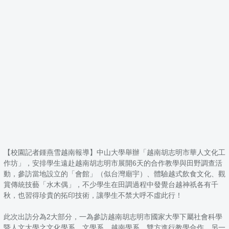
【校園記者鍾燕雪越南報導】中山大學舉辦「越南胡志明市華人文化工
作坊」，安排學生遠赴越南胡志明市展開6天的合作教學與田野調查活
動，參訪當地設立的「會館」（似台灣廟宇）、體驗越式飲食文化、觀
賞傳統技藝「水木偶」，不少學生在田調過程中發覺台越神祇各有千
秋，也習得珍貴的拓印技術，讓學生不禁大呼不虛此行！
此次出訪分為2大部分，一為參訪越南胡志明市國家大學下屬社會科學
暨人文大學之文化學系、文學系、越南學系，雙方進行教學合作，另一