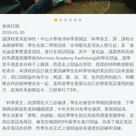
發佈日期:
2019-01-30
讓課程更具延伸性！中山大學海洋科學系開設「科學英文」課，課程分
為兩個學期，學生在第二學期須就「全球暖化是否由人類引起」及「進
化論是事實還是假說」進行全英語辯論。其中「進化論」議題將與高雄
的馬禮遜美國學校(Morrison Academy Kaohsiung)的學生辯論，讓學
習不僅是坐在椅子上聽講，而是走上辯論台答辯。授課的特聘教授劉祖
乾表示，本課程的設計最主要訓練學生在科學領域的英語的口語表達能
力，用口頭辯論作為平台，將讀、聽、說、寫、批判思辨的能力、和團
隊合作的精神整合在一起，進而使學生發展出自己的專業英語運用的能
力，從海科系創辦迄今，已經舉行了8年。
「科學英文」的課開在大三必修課，學生在修習半學期的課程後，下學
期將由劉祖乾老師繼續授課，今年共有33名學生修課。劉老師認為，
學生須要有「實戰」的經驗，因此帶學生前往高雄馬禮遜美國學校，並
與以英語為母語、修習生物課的9年級學生進行辯論，但為了補足英語
為非母語的劣勢，對學生在正式上場辯論前有適度的訓練和演練。