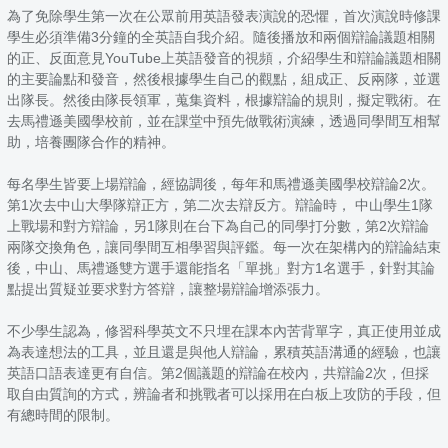
為了免除學生第一次在公眾前用英語發表演說的恐懼，首次演說時修課
學生必須準備3分鐘的全英語自我介紹。隨後播放和兩個辯論議題相關
的正、反面意見YouTube上英語發音的視頻，介紹學生和辯論議題相關
的主要論點和發音，然後根據學生自己的觀點，組成正、反兩隊，並選
出隊長。然後由隊長領軍，蒐集資料，根據辯論的規則，擬定戰術。在
去馬禮遜美國學校前，並在課堂中預先做戰術演練，透過同學間互相幫
助，培養團隊合作的精神。
每名學生皆要上場辯論，經協調後，每年和馬禮遜美國學校辯論2次。
第1次去中山大學隊辯正方，第二次去辯反方。辯論時， 中山學生1隊
上戰場和對方辯論，另1隊則在台下為自己的同學打分數，第2次辯論
兩隊交換角色，讓同學間互相學習與評鑑。每一次在架構內的辯論結束
後，中山、馬禮遜雙方選手還能指名「單挑」對方1名選手，針對其論
點提出質疑並要求對方答辯，讓整場辯論增添張力。
不少學生認為，修習科學英文不只埋在課本內苦背單字，真正使用並成
為表達想法的工具，並且還是與他人辯論，累積英語溝通的經驗，也讓
英語口語表達更有自信。第2個議題的辯論在校內，共辯論2次，但採
取自由質詢的方式，辨論者和挑戰者可以採用在白板上攻防的手段，但
有總時間的限制。