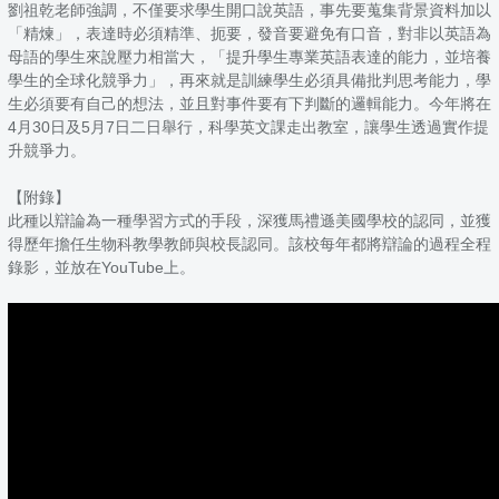
劉祖乾老師強調，不僅要求學生開口說英語，事先要蒐集背景資料加以
「精煉」，表達時必須精準、扼要，發音要避免有口音，對非以英語為
母語的學生來說壓力相當大，「提升學生專業英語表達的能力，並培養
學生的全球化競爭力」，再來就是訓練學生必須具備批判思考能力，學
生必須要有自己的想法，並且對事件要有下判斷的邏輯能力。今年將在
4月30日及5月7日二日舉行，科學英文課走出教室，讓學生透過實作提
升競爭力。
【附錄】
此種以辯論為一種學習方式的手段，深獲馬禮遜美國學校的認同，並獲
得歷年擔任生物科教學教師與校長認同。該校每年都將辯論的過程全程
錄影，並放在YouTube上。