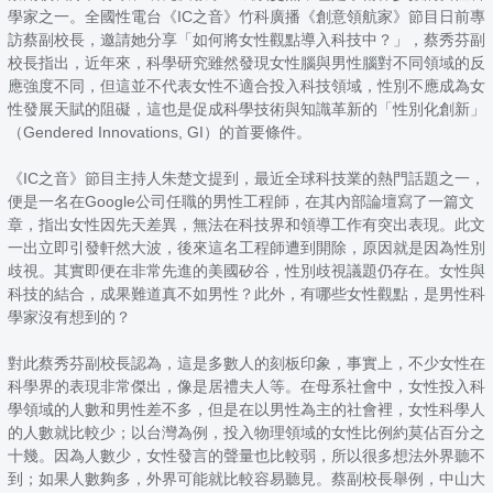
學家之一。全國性電台《IC之音》竹科廣播《創意領航家》節目日前專
訪蔡副校長，邀請她分享「如何將女性觀點導入科技中？」，蔡秀芬副
校長指出，近年來，科學研究雖然發現女性腦與男性腦對不同領域的反
應強度不同，但這並不代表女性不適合投入科技領域，性別不應成為女
性發展天賦的阻礙，這也是促成科學技術與知識革新的「性別化創新」
（Gendered Innovations, GI）的首要條件。
《IC之音》節目主持人朱楚文提到，最近全球科技業的熱門話題之一，
便是一名在Google公司任職的男性工程師，在其內部論壇寫了一篇文
章，指出女性因先天差異，無法在科技界和領導工作有突出表現。此文
一出立即引發軒然大波，後來這名工程師遭到開除，原因就是因為性別
歧視。其實即便在非常先進的美國矽谷，性別歧視議題仍存在。女性與
科技的結合，成果難道真不如男性？此外，有哪些女性觀點，是男性科
學家沒有想到的？
對此蔡秀芬副校長認為，這是多數人的刻板印象，事實上，不少女性在
科學界的表現非常傑出，像是居禮夫人等。在母系社會中，女性投入科
學領域的人數和男性差不多，但是在以男性為主的社會裡，女性科學人
的人數就比較少；以台灣為例，投入物理領域的女性比例約莫佔百分之
十幾。因為人數少，女性發言的聲量也比較弱，所以很多想法外界聽不
到；如果人數夠多，外界可能就比較容易聽見。蔡副校長舉例，中山大