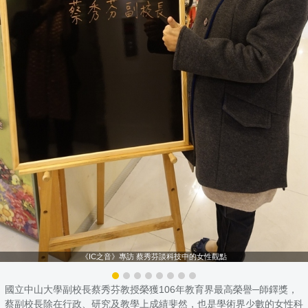
《IC之音》專訪 蔡秀芬談科技中的女性觀點
國立中山大學副校長蔡秀芬教授榮獲106年教育界最高榮譽─師鐸獎，
蔡副校長除在行政、研究及教學上成績斐然，也是學術界少數的女性科