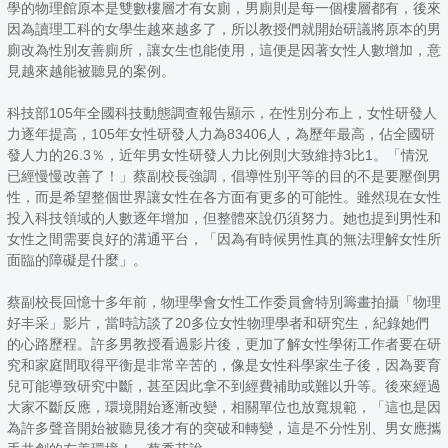
學的物理館原本是雙數樓層才有女廁，男廁則是每一個樓層都有，後來
因為讀理工科的女學生越來越多了，所以教授們就開始研議將原本的男
廁改為性別友善廁所，讓女生也能使用，這便是因著女性人數增加，意
見越來越能被聽見的案例。
科技部105年全國科技動態調查報告顯示，在性別分布上，女性研發人
力逐年提高，105年女性研發人力為83406人，為歷年最高，佔全國研
發人力的26.3％，近年男女性研發人力比例則大致維持3比1。「情況
已經慢慢改善了！」蔡副校長強調，倡導性別平等的目的不是要壓倒男
性，而是希望整個世界讓女性在各方面有更多的可能性。雖然現在女性
投入科技領域的人數逐年增加，但整體來說仍須努力。她也提到男性和
女性之間需要良好的溝通平台，「因為有時候男性真的無法理解女性所
面臨的障礙是什麼」。
蔡副校長回憶十多年前，物理學會女性工作委員會特別籌畫拍攝「物理
好丰采」影片，當時訪談了20多位女性物理學者和研究生，紀錄她們
的心路歷程。許多男教授看過影片後，更加了解女性學術工作者要在研
究和家庭間取得平衡是非常辛苦的，像是女性科學家生子後，因為要育
兒可能導致研究中斷，甚至因此拿不到經費補助或難以升等。後來經過
大家不斷反應，環境開始逐漸改變，相關單位也放寬規範，「這也是因
為許多聲音開始被聽見後才有的突破和轉變，這是不分性別、男女應攜