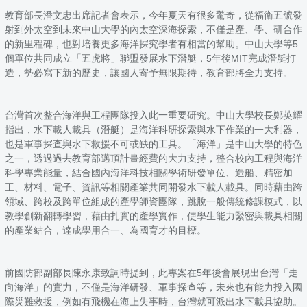
教育部長潘文忠出席記者會表示，今年夏天有很多驚奇，從福衛五號發
射到外太空到未來中山大學的內太空深海探索，不僅是產、學、研合作
的新里程碑，也對培養更多海洋探究學者有相當的幫助。中山大學等5
個單位共同成立「五虎將」聯盟發展水下潛艇，5年後MIT完成潛艇打
造，勢必寫下新的歷史，讓國人寄予無限期待，教育部將全力支持。
台灣首次整合海洋與工程團隊投入此一重要研究。中山大學校長鄭英耀
指出，水下載人載具（潛艇）是海洋科研探索與水下作業的一大利器，
也是軍事探查與水下救援不可或缺的工具。「海洋」是中山大學的特色
之一，透過過去教育部邁頂計畫經費的大力支持，整合校內工程與海洋
科學專業能量，結合國內海洋科技相關學術研發單位、造船、精密加
工、材料、電子、資訊等相關產業共同開發水下載人載具。同時藉由跨
領域、跨校及跨單位組成的產學師資團隊，跳脫一般傳統修課模式，以
教學創新翻轉學習，藉由扎實的產學實作，使學生能力緊密與載具相關
的產業結合，達成學用合一、為國育才的目標。
前國防部副部長陳永康致詞時提到，此專案在5年後會展現出台灣「走
向海洋」的實力，不僅是海洋研發、軍事探查等，未來也有能力投入國
際災難救援，例如有飛機在海上失事時，台灣就可派出水下載具協助。