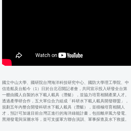
國立中山大學、國研院台灣海洋科技研究中心、國防大學理工學院、中
信造船及台船今（1）日於台北召開記者會，共同宣示投入研發全台第
一艘由國人自製的水下載人載具（潛艇），並協力培育相關產業人才。
透過產學研合作，五大單位合力組成「科研水下載人載具開發聯盟」，
規劃五年內整合開發科研水下載人載具（潛艇），並積極培育相關人
才，預計可加速目前台灣正進行的海洋綠能計畫，包括離岸風力發電、
黑潮發電與深層水等，並可支援軍方聯合演訓、軍事探查及水下救援。