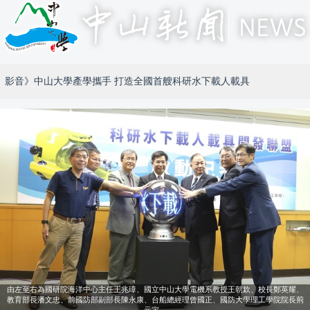
影音》中山大學產學攜手 打造全國首艘科研水下載人載具
由左至右為國研院海洋中心主任王兆璋、國立中山大學電機系教授王朝欽、校長鄭英耀、
教育部長潘文忠、前國防部副部長陳永康、台船總經理曾國正、國防大學理工學院院長荊
元宇。