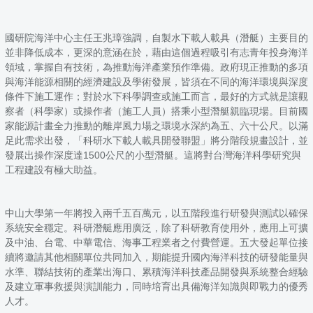
國研院海洋中心主任王兆璋強調，自製水下載人載具（潛艇）主要目的
並非降低成本，更深的意涵在於，藉由這個過程吸引有志青年投身海洋
領域，掌握自有技術，為推動海洋產業預作準備。政府現正推動的多項
與海洋能源相關的經濟建設及學術發展，皆須在不同的海洋環境與深度
條件下施工運作；對於水下科學調查或施工而言，最好的方式就是讓觀
察者（科學家）或操作者（施工人員）搭乘小型潛艇親臨現場。目前國
家能源計畫全力推動的離岸風力場之環境水深約為五、六十公尺。以滿
足此需求出發，「科研水下載人載具開發聯盟」將分階段規畫設計，並
發展出操作深度達1500公尺的小型潛艇。這將對台灣海洋科學研究與
工程建設有極大助益。
中山大學第一年將投入兩千五百萬元，以五階段進行研發與測試以確保
系統安全穩定。科研潛艇應用廣泛，除了科研教育使用外，應用上可擴
及中油、台電、中華電信、海事工程業者之付費營運。五大發起單位接
續將邀請其他相關單位共同加入，期能提升國內海洋科技的研發能量與
水準、聯結技術的產業出海口、累積海洋科技產品開發與系統整合經驗
及建立軍事救援與演訓能力，同時培育出具備海洋知識與即戰力的優秀
人才。