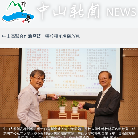
中山高醫合作新突破 轉校轉系名額放寬
中山大學與高雄醫學大學合作有新突破！從今年開始，兩校大學生轉校轉系名額放寬，成
為國內公私立大學互轉不受對等人數限制的首例。中山大學校長鄭英耀（左）與高醫校長
劉景寬（右）日前共同灌溉幼苗，象徵攜手培育人才。（資料照片）