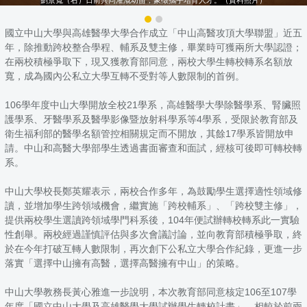
國立中山大學與高雄醫學大學合作成立「中山高醫攻頂大學聯盟」近五
年，除推動跨校整合學程、輔系及雙主修，畢業時可獲兩所大學認證；
在兩校積極爭取下，現又獲教育部同意，兩校大學生轉校轉系名額放
寬，成為國內公私立大學互轉不受對等人數限制的首例。
106學年度中山大學開放全校21學系，高雄醫學大學除醫學系、腎臟照
護學系、牙醫學系及醫學影像暨放射科學系等4學系，受限於教育部及
衛生福利部的醫學名額管控相關規定而不開放，其餘17學系皆開放申
請。中山和高醫大學部學生透過書面審查和面試，經核可後即可轉校轉
系。
中山大學校長鄭英耀表示，兩校合作多年，為鼓勵學生選擇適性領域修
讀，並增加學生跨領域機會，繼實施「跨校輔系」、「跨校雙主修」，
提供兩校學生選讀跨領域學門科系後，104年便試辦轉校轉系此一實驗
性創舉。兩校經過謹慎評估與多次會議討論，並向教育部積極爭取，終
於在今年打破互轉人數限制，再次創下公私立大學合作紀錄，更進一步
落實「選擇中山擁有高醫，選擇高醫擁有中山」的策略。
中山大學教務長黃心雅進一步說明，本次教育部同意核定106至107學
年度「國立中山大學及高雄醫學大學試辦學生轉校計畫」，相較於前兩