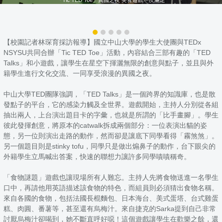
【校園記者林琛育採訪報導】國立中山大學的學生大使團與TEDx
NSYSU共同合辦「Tic TED Toe」活動，內容結合三部有趣的「TED
Talks」和小遊戲，讓學生在星空下揮灑無限的創意與點子，並且與外
籍學生進行文化交流、一同享受浪漫的異國之夜。
中山大學TED團隊強調，「TED Talks」是一個跨界的知識庫，也是散
發點子的平台，它的感染力觸及全世界。遊戲開始，主持人分別從各組
抽出兩人，上台演出題目卡的字彙，也就是所謂的「比手畫腳」。學生
彼此發揮創意，將原本的catwalk拆成兩個部分：一位表演出貓的姿
態，另一位則演出走路的動作，然而卻是讓底下同學看得「霧煞煞」。
另一個題目則是stinky tofu，同學只是做出煽鼻子的動作，台下眼尖的
外籍學生立馬喊出答案，快速的聯想力讓許多同學嘖嘖稱奇。
「食物謎題」遊戲也讓現場所有人難忘。主持人先將食物送進一名學生
口中，再請他用英語描述該食物的特色，而組員則必須猜出食物名稱。
來自各國的食物，包括法國長棍麵包、日本海台、美式蛋塔、台式雞蛋
糕、肉圓、番薯等，甚至還有烏梅汁。來自捷克的Sarka提到自己非常
討厭烏梅汁卻喝到，她不斷直呼好噁！這個遊戲讓學生在歡樂之餘，還