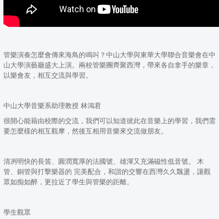
管樂演奏怎麼會傳來海鳥的鳴叫？中山大學與東華大學聯合音樂會在中
山大學演藝廳盛大上演。兩校管樂團齊聚西灣，帶來各自拿手的樂章，
以樂會友，相互交流與學習。
中山大學音樂系助理教授 林鴻君
很開心能藉由校際的交流，我們可以知道彼此在音樂上的學習，我們需
要怎麼樣的相互觀摩，然後互相用音樂來交流做朋友。
清冽明快的長笛、圓潤寬厚的法國號、雄渾又充滿磁性低音號。 木
管、銅管與打擊樂器的 完美配合，和諧的交響在西灣久久飄盪，讓觀
眾如痴如醉，更拉近了學生與管樂的距離。
學生觀眾