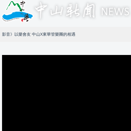
影音》以樂會友 中山X東華管樂團的相遇