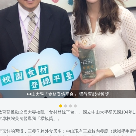
中山大學「食材登錄平台」 獲教育部楷模獎
育部推動全國大專校院「食材登錄平台」。國立中山大學從民國104年
大專校院美食督導類「楷模獎」。
行烹飪的習慣，三餐仰賴外食居多；中山現有三處校內餐廳（武嶺學生宿