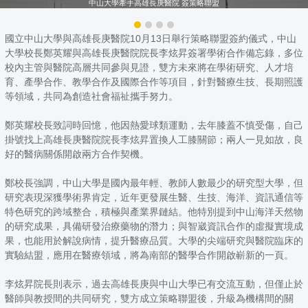
中山大學牽手高雄長庚醫院 簽策略聯盟
國立中山大學與高雄長庚醫院10月13日舉行策略聯盟簽約儀式，中山
大學校長鄭英耀與高雄長庚醫院院長李炫昇簽署學術合作備忘錄，多位
校內主管與醫院高層共同參與見證，雙方未來將在學術研究、人才培
育、產學合作、教學合作及國際合作等項目，針對醫療生技、長期照護
等領域，共同為創造社會福祉攜手努力。
鄭英耀校長致詞時回憶，他因熱愛球類運動，去年膝蓋不慎受傷，自己
掛號找上高雄長庚醫院院長李炫昇置換人工膝關節；兩人一見如故，良
好的醫病關係開啟兩方合作契機。
鄭校長強調，中山大學是國內最年輕、教師人數最少的研究型大學，但
研究表現深獲學術界肯定，近年更發展生醫、生技、海洋、資訊通信等
特色研究的跨域整合，積極與產業界鏈結。他特別提到中山海洋天然物
的研究成果，具備研發治療藥物的潛力；與智崴資訊合作的虛擬實境成
果，也能用於解說病情，提升醫療品質。大學的尖端研究與醫院臨床的
實驗結盟，應用在醫療領域，將為南部的醫學合作開啟嶄新的一頁。
李炫昇院長則表示，過去高雄長庚與中山大學已有交流互動，但僅止於
醫師與教授間的共同研究，雙方成立策略聯盟後，升級為機構間的關