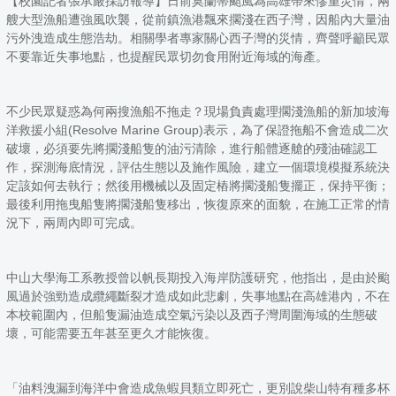
【校園記者張承嚴採訪報導】日前莫蘭蒂颱風為高雄帶來慘重災情，兩
艘大型漁船遭強風吹襲，從前鎮漁港飄來擱淺在西子灣，因船內大量油
污外洩造成生態浩劫。相關學者專家關心西子灣的災情，齊聲呼籲民眾
不要靠近失事地點，也提醒民眾切勿食用附近海域的海產。
不少民眾疑惑為何兩搜漁船不拖走？現場負責處理擱淺漁船的新加坡海
洋救援小組(Resolve Marine Group)表示，為了保證拖船不會造成二次
破壞，必須要先將擱淺船隻的油污清除，進行船體逐艙的殘油確認工
作，探測海底情況，評估生態以及施作風險，建立一個環境模擬系統決
定該如何去執行；然後用機械以及固定樁將擱淺船隻擺正，保持平衡；
最後利用拖曳船隻將擱淺船隻移出，恢復原來的面貌，在施工正常的情
況下，兩周內即可完成。
中山大學海工系教授曾以帆長期投入海岸防護研究，他指出，是由於颱
風過於強勁造成纜繩斷裂才造成如此悲劇，失事地點在高雄港內，不在
本校範圍內，但船隻漏油造成空氣污染以及西子灣周圍海域的生態破
壞，可能需要五年甚至更久才能恢復。
「油料洩漏到海洋中會造成魚蝦貝類立即死亡，更別說柴山特有種多杯