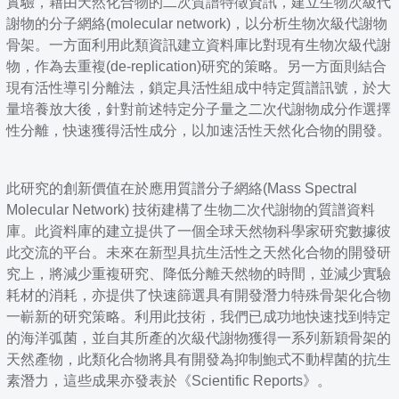
實驗，藉由天然化合物的二次質譜特徵資訊，建立生物次級代
謝物的分子網絡(molecular network)，以分析生物次級代謝物
骨架。一方面利用此類資訊建立資料庫比對現有生物次級代謝
物，作為去重複(de-replication)研究的策略。另一方面則結合
現有活性導引分離法，鎖定具活性組成中特定質譜訊號，於大
量培養放大後，針對前述特定分子量之二次代謝物成分作選擇
性分離，快速獲得活性成分，以加速活性天然化合物的開發。
此研究的創新價值在於應用質譜分子網絡(Mass Spectral
Molecular Network) 技術建構了生物二次代謝物的質譜資料
庫。此資料庫的建立提供了一個全球天然物科學家研究數據彼
此交流的平台。未來在新型具抗生活性之天然化合物的開發研
究上，將減少重複研究、降低分離天然物的時間，並減少實驗
耗材的消耗，亦提供了快速篩選具有開發潛力特殊骨架化合物
一嶄新的研究策略。利用此技術，我們已成功地快速找到特定
的海洋弧菌，並自其所產的次級代謝物獲得一系列新穎骨架的
天然產物，此類化合物將具有開發為抑制鮑式不動桿菌的抗生
素潛力，這些成果亦發表於《Scientific Reports》。