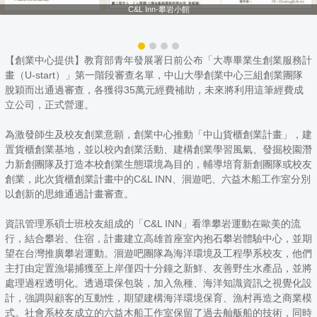
C&L Inn-攀岩小館
【創業中心提供】教育部青年發展署日前公布「大專畢業生創業服務計
畫（U-start）」第一階段審查名單，中山大學創業中心三組創業團隊
脫穎而出通過審查，各獲得35萬元經費補助，未來將利用這筆經費成
立公司，正式營運。
為激發師生及校友創業意願，創業中心推動「中山貨櫃創業計畫」，建
置貨櫃創業基地，並以校內創業活動、建構創業學習風氣、發掘校園潛
力新創團隊及打造本校創業生態環境為目的，輔導培育新創團隊或校友
創業，此次貨櫃創業計畫中的C&L INN、洄遊吧、六益木船工作室分別
以創新的思維通過計畫審查。
資訊管理系碩士班校友組成的「C&L INN」看準攀岩運動在歐美的流
行，結合攀岩、住宿，計畫建立高雄首座室內抱石攀岩體驗中心，並期
望在台灣推廣攀岩運動。洄遊吧團隊為海洋環境及工程學系校友，他們
主打由定置漁場捕獲至上岸僅四十分鐘之新鮮、友善野生水產品，並將
處理過程透明化。透過環保包裝，加入魚種、海洋知識資訊之視覺化設
計，強調與顧客的互動性，期望建構海洋環境保育、漁村再造之商業模
式。社會系校友成立的六益木船工作室保留了過去舢舨船的技術，同時