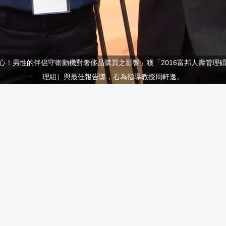
！男性的伴侶守衛動機對奢侈品購買之影響」獲「2016富邦人壽管理碩士
理組）與最佳報告獎，右為指導教授周軒逸。