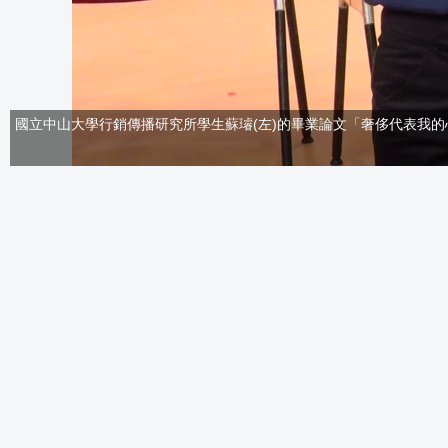
國立中山大學行銷傳播研究所學生蘇璿(左)的畢業論文「奢侈代表我的心