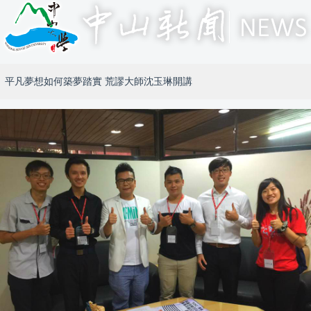
平凡夢想如何築夢踏實 荒謬大師沈玉琳開講