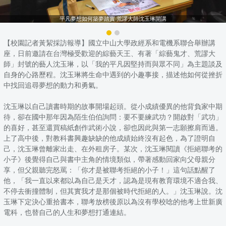
平凡夢想如何築夢踏實 荒謬大師沈玉琳開講
【校園記者黃絜採訪報導】國立中山大學政經系和電機系聯合舉辦講
座，日前邀請在台灣極受歡迎的綜藝天王、有著「綜藝鬼才、荒謬大
師」封號的藝人沈玉琳，以「我的平凡因堅持而與眾不同」為主題談及
自身的心路歷程。沈玉琳將生命中遇到的小趣事接，描述他如何從挫折
中找回追尋夢想的動力和勇氣。
沈玉琳以自己讀書時期的故事開場起頭。從小成績優異的他背負家中期
待，卻在國中那年因為陌生伯伯詢問：要不要練武功？開啟對「武功」
的喜好，甚至還買稿紙創作武術小說，卻也因此與第一志願擦肩而過。
上了高中後，對教科書興趣缺缺的他成績始終沒有起色，為了證明自
己，沈玉琳曾離家出走、在外租房子。某次，沈玉琳閱讀《拒絕聯考的
小子》後覺得自己與書中主角的情境類似，帶著感動回家向父母親分
享，但父親聽完怒罵：「你才是被聯考拒絕的小子！」這句話點醒了
他，「我一直以來都以為自己是天才，認為是現有教育環境不適合我、
不停去衝撞體制，但其實我才是那個被時代拒絕的人。」沈玉琳說。沈
玉琳下定決心重拾書本，聯考放榜後原以為沒有學校唸的他考上世新廣
電科，也替自己的人生和夢想打通連結。