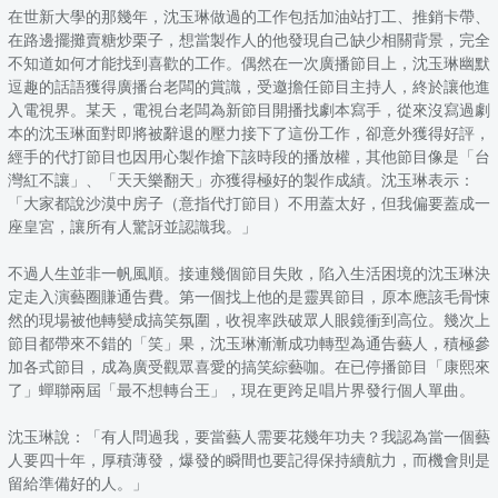
在世新大學的那幾年，沈玉琳做過的工作包括加油站打工、推銷卡帶、
在路邊擺攤賣糖炒栗子，想當製作人的他發現自己缺少相關背景，完全
不知道如何才能找到喜歡的工作。偶然在一次廣播節目上，沈玉琳幽默
逗趣的話語獲得廣播台老闆的賞識，受邀擔任節目主持人，終於讓他進
入電視界。某天，電視台老闆為新節目開播找劇本寫手，從來沒寫過劇
本的沈玉琳面對即將被辭退的壓力接下了這份工作，卻意外獲得好評，
經手的代打節目也因用心製作搶下該時段的播放權，其他節目像是「台
灣紅不讓」、「天天樂翻天」亦獲得極好的製作成績。沈玉琳表示：
「大家都說沙漠中房子（意指代打節目）不用蓋太好，但我偏要蓋成一
座皇宮，讓所有人驚訝並認識我。」
不過人生並非一帆風順。接連幾個節目失敗，陷入生活困境的沈玉琳決
定走入演藝圈賺通告費。第一個找上他的是靈異節目，原本應該毛骨悚
然的現場被他轉變成搞笑氛圍，收視率跌破眾人眼鏡衝到高位。幾次上
節目都帶來不錯的「笑」果，沈玉琳漸漸成功轉型為通告藝人，積極參
加各式節目，成為廣受觀眾喜愛的搞笑綜藝咖。在已停播節目「康熙來
了」蟬聯兩屆「最不想轉台王」，現在更跨足唱片界發行個人單曲。
沈玉琳說：「有人問過我，要當藝人需要花幾年功夫？我認為當一個藝
人要四十年，厚積薄發，爆發的瞬間也要記得保持續航力，而機會則是
留給準備好的人。」