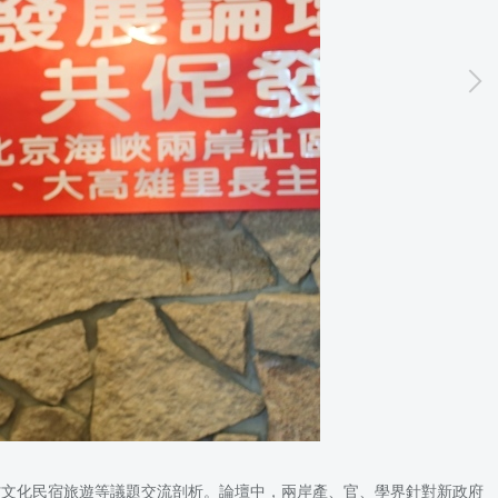
鄉村文化民宿旅遊等議題交流剖析。論壇中，兩岸產、官、學界針對新政府