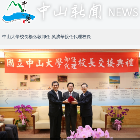
中山大學校長楊弘敦卸任 吳濟華接任代理校長
卸任交接