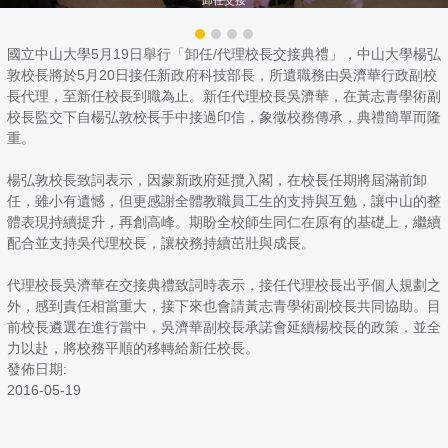
國立中山大學5月19日舉行「卸任/代理校長交接典禮」，中山大學楊弘
敦校長將於5月20日接任新政府科技部長，所遺職務由吳濟華行政副校
長代理，至新任校長到職為止。新任代理校長吳濟華，在黃志青學術副
校長監交下自楊弘敦校長手中接過印信，象徵校務傳承，典禮簡單而隆
重。
楊弘敦校長致詞表示，因蒙新政府延攬入閣，在校長任期將屆滿前卸
任，雖小有遺憾，但更感謝全體教職員工生的支持與互勉，讓中山的整
體表現持續提升，再創高峰。期盼全校師生同仁在原有的基礎上，繼續
配合並支持吳代理校長，讓校務持續茁壯與成長。
代理校長吳濟華在交接典禮致詞時表示，接任代理校長出乎個人規劃之
外，感到責任相當重大，接下來也會請黃志青學術副校長共同協助。目
前校長遴選在進行當中，吳濟華副校長承諾會延續楊校長的政策，並全
力以赴，將校務平順的移轉給新任校長。
發佈日期:
2016-05-19