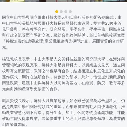
國立中山大學與國立屏東科技大學5月4日舉行策略聯盟簽約儀式，由
中山大學校長楊弘敦與屏科大校長戴昌賢代表簽署，雙方共23位主管
見證參與，將在教學合作、研究發展、產學合作、學生事務、國際交流
與行政交流等面向學術交流，締結合作夥伴關係，並以首樁跨校研究案
「檸檬無毒(無農藥處理)產業模組建構先導型計畫」展開實質的合作研
究。
楊弘敦校長表示，中山大學是人文與科技並重的研究型大學，在海洋與
管理領域的表現亮眼，屏科大則是典範科大，以農業生技見長，過去兩
校即有交流情誼，教師之間也早有合作，結盟後建立制度化且系統化的
運作模式，期許在強項合作，開創新的領域。此外，他也提到新政府的
南進政策，建議中山與屏科大以高屏為基地，在經貿、防疫、教育等多
元面向推動產官學更緊密的合作。
戴昌賢校長表示，屏科大以農業起家，如今雖已發展為綜合型科大，仍
然是農業科學相關研究領域的重鎮，近年來農業勞動人口快速老化，推
動農業智慧化刻不容緩，提升生產、加工、休閒等物流產銷功能，才能
鼓勵年輕人從事農業。希望借重中山的理工與管理專長領域，為農業的
創新發展加值。